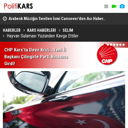
itte
Arabesk Müziğin Sevilen İsmi Cansever’den Acı Haber..
Yükseköğre
Almanya’da Hayatını Kaybetti!
Akademik U
HABERLER
KARS HABERLERİ
SELİM
Hayvan Sulaması Yüzünden Kavga Ettiler
1
2
3
4
5
6
7
CHP Kars’ta Devir Krizi.. Yeni İl
Başkanı Çilingirle Parti Binasına
Girdi!