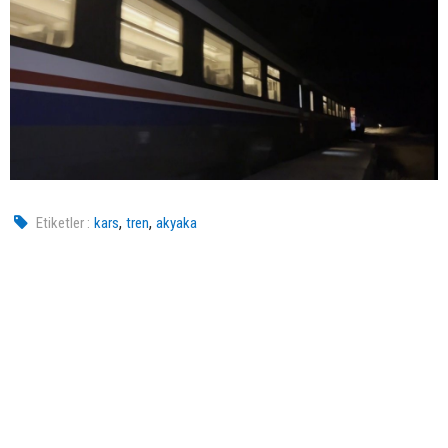
,
,
Etiketler :
kars
tren
akyaka