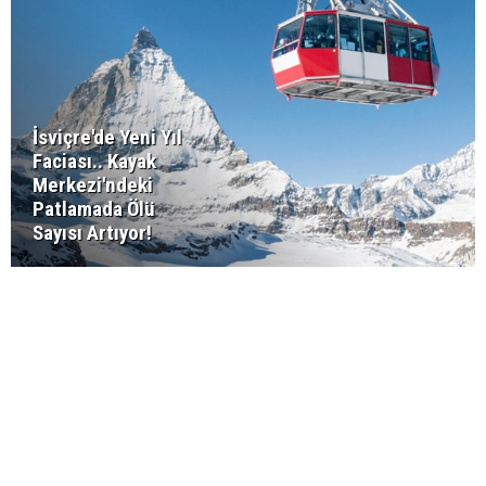
İsviçre'de Yeni Yıl
Faciası.. Kayak
Merkezi'ndeki
Patlamada Ölü
Sayısı Artıyor!