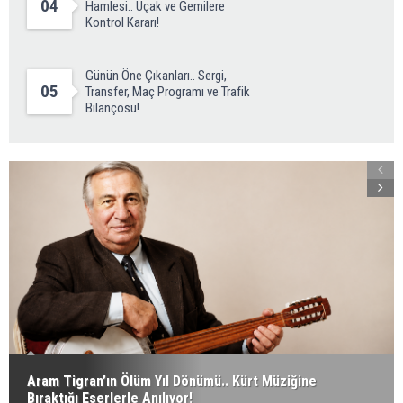
04
Hamlesi.. Uçak ve Gemilere
Kontrol Kararı!
Günün Öne Çıkanları.. Sergi,
05
Transfer, Maç Programı ve Trafik
Bilançosu!
Aram Tigran’ın Ölüm Yıl Dönümü.. Kürt Müziğine
Bıraktığı Eserlerle Anılıyor!