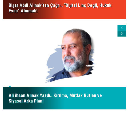
Bişar Abdi Alınak’tan Çağrı.. “Dijital Linç Değil, Hukuk
Esas” Alınmalı!
Ali ihsan Alınak Yazdı.. Kırılma, Mutlak Butlan ve
Siyasal Arka Plan!