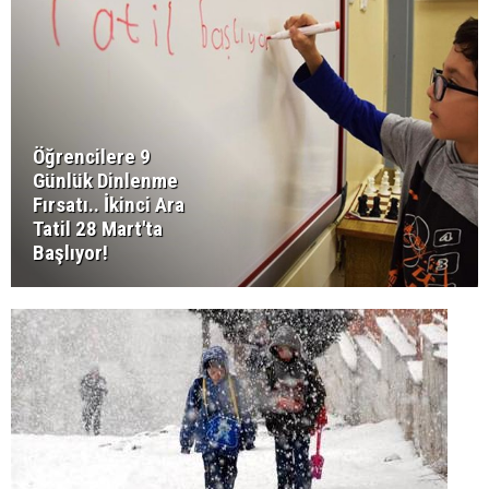
Öğrencilere 9
Günlük Dinlenme
Fırsatı.. İkinci Ara
Tatil 28 Mart'ta
Başlıyor!