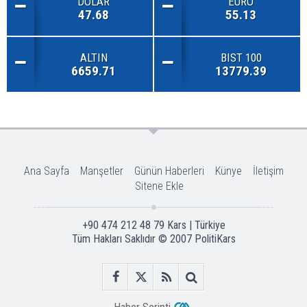
DOLAR
EURO
47.68
55.13
ALTIN
BIST 100
6659.71
13779.39
Ana Sayfa
Manşetler
Günün Haberleri
Künye
İletişim
Sitene Ekle
+90 474 212 48 79 Kars | Türkiye
Tüm Hakları Saklıdır © 2007
PolitiKars