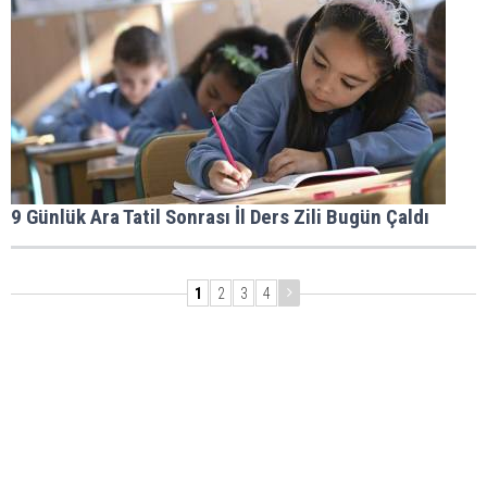
9 Günlük Ara Tatil Sonrası İl Ders Zili Bugün Çaldı
1
2
3
4