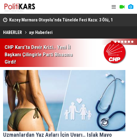
Kuzey Marmara Otoyolu’nda Tünelde Feci Kaza: 3 Ölü, 1
Erzurum’da 
Ağır Yaralı
Kaldırıldı, 
HABERLER
ayı Haberleri
Gediz’de Bıçaklı Kavga: Yengesini Öldürdü, Ağabeyini
1
2
3
4
5
6
7
CHP Kars’ta Devir Krizi.. Yeni İl
Ağır Yaraladı
Başkanı Çilingirle Parti Binasına
Girdi!
Uzmanlardan Yaz Ayları İçin Uyarı.. Islak Mayo