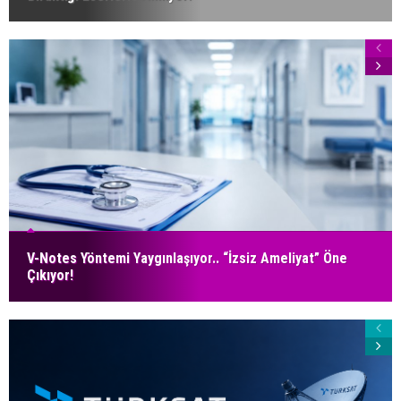
V-Notes Yöntemi Yaygınlaşıyor.. “İzsiz Ameliyat” Öne
Çıkıyor!