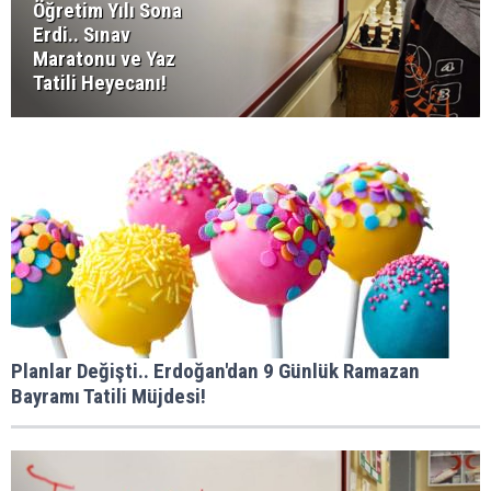
Öğretim Yılı Sona
Erdi.. Sınav
Maratonu ve Yaz
Tatili Heyecanı!
Planlar Değişti.. Erdoğan'dan 9 Günlük Ramazan
Bayramı Tatili Müjdesi!