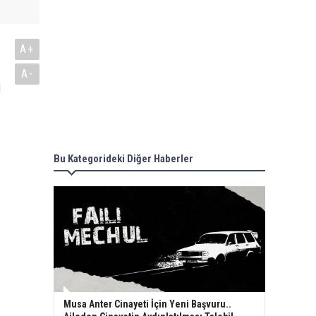
A+
A-
i
Bu Kategorideki Diğer Haberler
Musa Anter Cinayeti İçin Yeni Başvuru..