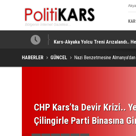
Aky
K
KAR
Kars-Akyaka Yolcu Treni Arızalandı.. H
HABERLER
GÜNCEL
Nazi Benzetmesine Almanya'dan 
CHP Kars’ta Devir Krizi.. Ye
Çilingirle Parti Binasına Gi