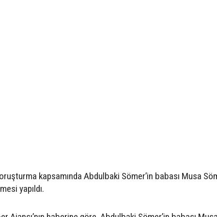
 soruşturma kapsamında Abdulbaki Sömer’in babası Musa Sö
mesi yapıldı.
ber Ajansı’nın haberine göre, Abdulbaki Sömer’in babası Mus