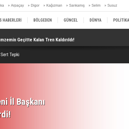
aka
Arpaçay
Digor
Kağızman
Sarıkamış
Selim
Susuz
ars Gündem
S HABERLERİ
BÖLGEDEN
GÜNCEL
DÜNYA
POLİTİK
emzemin Geçitte Kalan Tren Kaldırıldı!
Ar
EKONOMİ | FİNANS | OTOMOTİV
KÜLTÜR | SANAT | MAGAZİN
SAĞ
Sert Tepki
ni İl Başkanı
rdi!