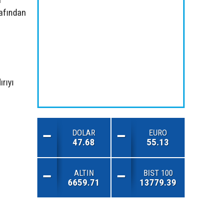
afından
rıyı
DOLAR
EURO
47.68
55.13
ALTIN
BIST 100
6659.71
13779.39