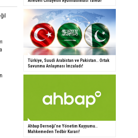
Aileden Cinayetin Aydınlatılması Talebi!
ğil
yı
a
Türkiye, Suudi Arabistan ve Pakistan.. Ortak
Savunma Anlaşması İmzaladı!
in
Ahbap Derneği’ne Yönetim Kayyumu..
Mahkemeden Tedbir Kararı!