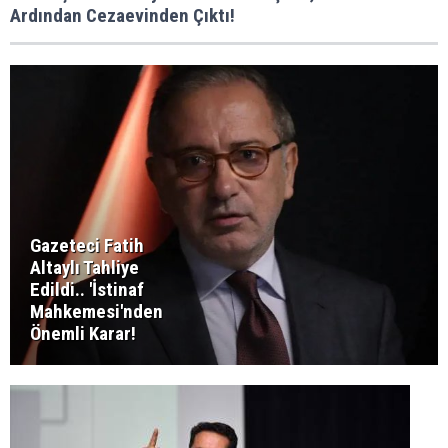
Ardından Cezaevinden Çıktı!
Gazeteci Fatih
Altaylı Tahliye
Edildi.. 'İstinaf
Mahkemesi'nden
Önemli Karar!