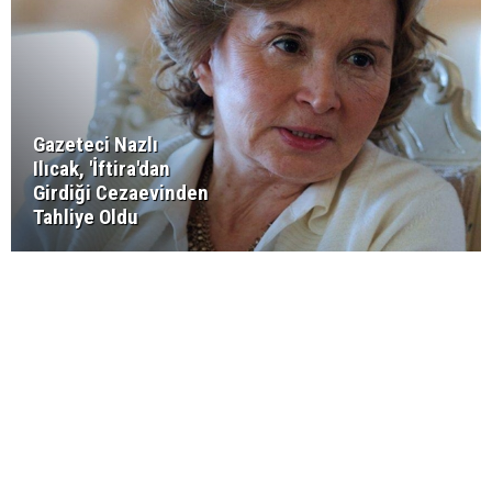
Gazeteci Nazlı
Ilıcak, 'İftira'dan
Girdiği Cezaevinden
Tahliye Oldu