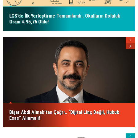
LGS’de İlk Yerleştirme Tamamlandı.. Okulların Doluluk
Oranı % 95,76 Oldu!
Bişar Abdi Alınak’tan Çağrı.. “Dijital Linç Değil, Hukuk
Esas” Alınmalı!