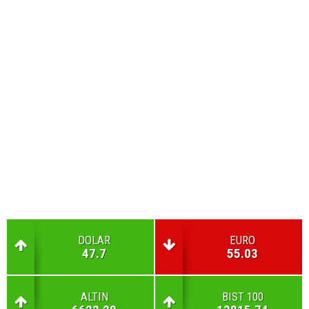
DOLAR
EURO
47.7
55.03
ALTIN
BIST 100