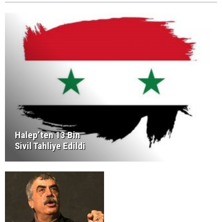
Halep’ten 13 Bin
Sivil Tahliye Edildi