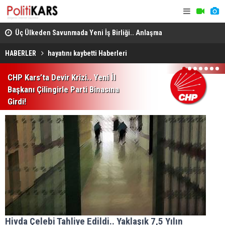
Üç Ülkeden Savunmada Yeni İş Birliği.. Anlaşma
Konya’da A
Mekke'de Düzenlenen Zirvede İmzalandı!
HABERLER
hayatını kaybetti Haberleri
1
2
3
4
5
6
7
CHP Kars’ta Devir Krizi.. Yeni İl
Başkanı Çilingirle Parti Binasına
Girdi!
Hivda Çelebi Tahliye Edildi.. Yaklaşık 7,5 Yılın