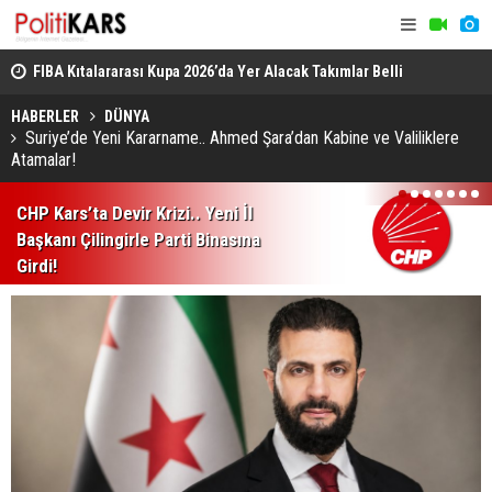
 Yıl
FIBA Kıtalararası Kupa 2026’da Yer Alacak Takımlar Belli
Palandöken
Oldu
Yuvarlandı
HABERLER
DÜNYA
Suriye’de Yeni Kararname.. Ahmed Şara’dan Kabine ve Valiliklere
Atamalar!
1
2
3
4
5
6
7
CHP Kars’ta Devir Krizi.. Yeni İl
Başkanı Çilingirle Parti Binasına
Girdi!