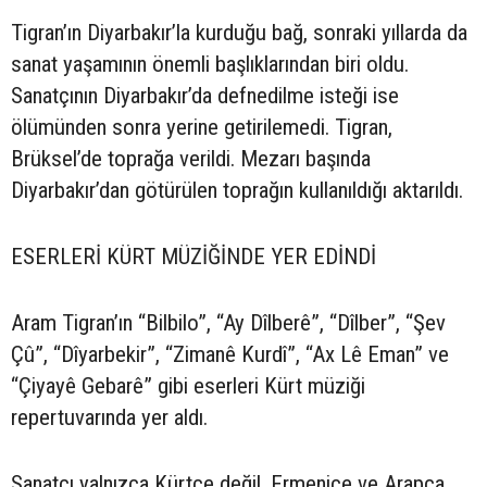
Tigran’ın Diyarbakır’la kurduğu bağ, sonraki yıllarda da
sanat yaşamının önemli başlıklarından biri oldu.
Sanatçının Diyarbakır’da defnedilme isteği ise
ölümünden sonra yerine getirilemedi. Tigran,
Brüksel’de toprağa verildi. Mezarı başında
Diyarbakır’dan götürülen toprağın kullanıldığı aktarıldı.
ESERLERİ KÜRT MÜZİĞİNDE YER EDİNDİ
Aram Tigran’ın “Bilbilo”, “Ay Dîlberê”, “Dîlber”, “Şev
Çû”, “Dîyarbekir”, “Zimanê Kurdî”, “Ax Lê Eman” ve
“Çiyayê Gebarê” gibi eserleri Kürt müziği
repertuvarında yer aldı.
Sanatçı yalnızca Kürtçe değil, Ermenice ve Arapça