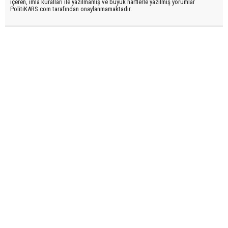
içeren, imla kuralları ile yazılmamış ve büyük harflerle yazılmış yorumlar
PolitiKARS.com tarafından onaylanmamaktadır.