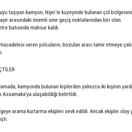
lcuyu taşıyan kamyon, Nijer'in kuzeyinde bulunan çöl bölgesin
ezayir arasındaki önemli sınır geçiş noktalarından biri olan
tre batısında mahsur kaldı.
mücadelesi veren yolcuların, bozulan aracı tamir etmeye çalış
i.
ÇTİLER
ıklamada, kamyonda bulunan kişilerden yalnızca iki kişinin yar
Assamaka'ya ulaşabildiği belirtildi.
geye arama kurtarma ekipleri sevk edildi. Ancak ekipler olay 
ştı.