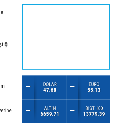
de
tığı
DOLAR
EURO
dım
47.68
55.13
ALTIN
BIST 100
yerine
6659.71
13779.39