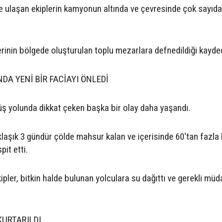
ne ulaşan ekiplerin kamyonun altında ve çevresinde çok sayıd
inin bölgede oluşturulan toplu mezarlara defnedildiği kayded
DA YENİ BİR FACİAYI ÖNLEDİ
ş yolunda dikkat çeken başka bir olay daha yaşandı.
klaşık 3 gündür çölde mahsur kalan ve içerisinde 60'tan fazla 
it etti.
ekipler, bitkin halde bulunan yolculara su dağıttı ve gerekli müd
KURTARILDI