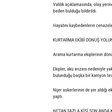
Valilik açıklamasında, olay yeri
beden bulduğu bildirildi.
Hayatını kaybedenlerin cenazeler
KURTARMA EKİBİ DÖNÜŞ YOLUN
Arama kurtarma ekiplerinin dönü
Ekipler, akü arızası nedeniyle ya
bulunduğu başka bir kamyon tesp
Nijer askerlerinin de yer aldığı 
yaptı.
60'TAN FAZLA KİŞİ SON ANDA 