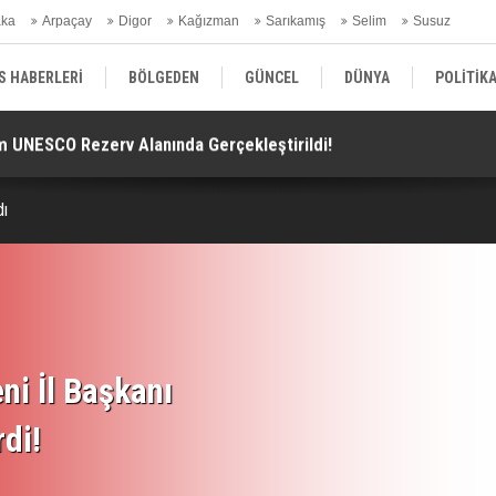
aka
Arpaçay
Digor
Kağızman
Sarıkamış
Selim
Susuz
ars Gündem
S HABERLERİ
BÖLGEDEN
GÜNCEL
DÜNYA
POLİTİK
ım UNESCO Rezerv Alanında Gerçekleştirildi!
Çe
EKONOMİ | FİNANS | OTOMOTİV
KÜLTÜR | SANAT | MAGAZİN
SAĞ
dı
ni İl Başkanı
rdi!