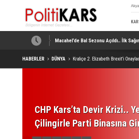
Aky
K
KAR
Günümüze Ulaştı!
Macahel’de Bal Sezonu Açıldı.. İlk Sağ
HABERLER
DÜNYA
Kraliçe 2. Elizabeth Brexit’i Onayla
CHP Kars’ta Devir Krizi.. Ye
Çilingirle Parti Binasına Gi