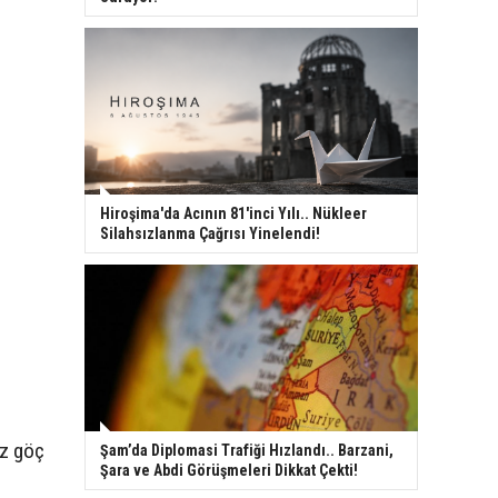
Hiroşima'da Acının 81'inci Yılı.. Nükleer
Silahsızlanma Çağrısı Yinelendi!
iz göç
Şam’da Diplomasi Trafiği Hızlandı.. Barzani,
Şara ve Abdi Görüşmeleri Dikkat Çekti!