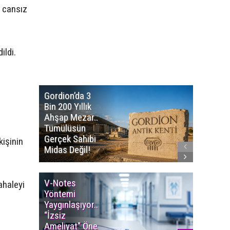
a cansız
ildi.
Gordion’da 3
Altın
Bin 200 Yıllık
Portakal
Ahşap Mezar..
Başvuru
Tümülüsün
Sürüyor..
Gerçek Sahibi
Film Ödü
kişinin
Midas Değil!
Milyon T
V-Notes
Islak M
ahaleyi
Yöntemi
Uyarısı..
Yaygınlaşıyor..
Aylarınd
“İzsiz
Enfeksi
Ameliyat” Öne
Riskine 