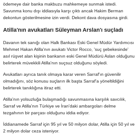
ödemeye dair banka makbuzu mahkemeye sunmak istedi.
Savunma konu dışı iddiasıyla karşı çıktı ancak Hakim Berman
dekontun gösterilmesine izin verdi. Dekont dava dosyasına girdi.
Atilla'nın avukatları Süleyman Arslan'ı suçladı
Davanın tek sanığı olan Halk Bankası Eski Genel Müdür Yardımcısı
Mehmet Hakan Atilla'nın avukatı Victor Rocco, 'suç şebekesinde'
asıl rüşvet alan kişinin bankanın eski Genel Müdürü Aslan olduğunu
belirterek müvekkili Atilla'nın suçsuz olduğunu söyledi.
Avukatları ayrıca tanık olmaya karar veren Sarraf'ın güvenilir
olmadığını, söz konusu suçların ilk başta Sarraf'a yöneltildiğini
belirterek tanıklığına itiraz etti.
Atilla'nın yolsuzluğa bulaşmadığı savunmasına karşılık savcılık,
Sarraf ve Atilla'nın Türkiye ve İran'daki ambargoları delme
tezgahının bir parçası olduğunu iddia ediyor.
İddianamede Sarraf için 95 yıl ve 50 milyon dolar, Atilla için 50 yıl ve
2 milyon dolar ceza isteniyor.