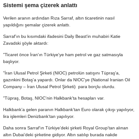
Sistemi şema çizerek anlattı
Verilen aranın ardından Rıza Sarraf, altın ticaretinin nasıl
yapıldığını şemalar çizerek anlattı.
Sarraf’ın bu kısımdaki ifadesini Daily Beast'in muhabiri Katie
Zavadski şöyle aktardı:
"Ticaret önce İran'ın Türkiye'ye ham petrol ve gaz satmasıyla
başlıyor.
"İran Ulusal Petrol Şirketi (NIOC) petrolün satışını Tüpraş'a,
gazınkini Botaş'a yapardı. Onlar da NIOC'ye (National Iranian Oil
Company – İran Ulusal Petrol Şirketi) para borçlu olurdu.
"Tüpraş, Botaş, NIOC'nin Halkbank'ta hesapları var.
Halkbank’a gelen paranın Halkbank’tan Euro olarak çıkışı yapılıyor,
lira işlemleri Denizbank’tan yapılıyor.
Daha sonra Sarraf’ın Türkiye’deki şirketi Royal Group’tan alınan
altın Dubai’deki şirketine gidiyor. Altın satılıp burada nakde