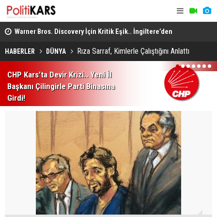
yanın
Warner Bros. Discovery İçin Kritik Eşik.. İngiltere’den
Adalet Kom
Satın Alıma Onay Geldi!
Görüşmeler
Rıza Sarraf, Kimlerle Çalıştığını Anlattı
HABERLER
DÜNYA
1
2
3
4
5
6
7
CHP Kars’ta Devir Krizi.. Yeni İl
Başkanı Çilingirle Parti Binasına
Girdi!