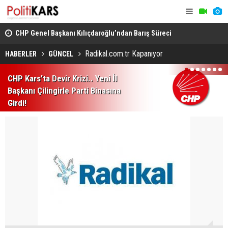
CHP Genel Başkanı Kılıçdaroğlu’ndan Barış Süreci
Kars’ta Yab
Vurgusu.. Sorumluluk Alacağız!
Rahatsızlan
Radikal.com.tr Kapanıyor
HABERLER
GÜNCEL
1
2
3
4
5
6
7
CHP Kars’ta Devir Krizi.. Yeni İl
Başkanı Çilingirle Parti Binasına
Girdi!