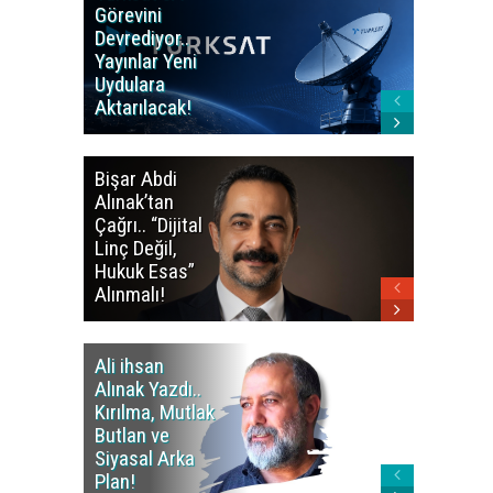
Görevini
Yerleşti
Devrediyor..
Tamamla
Yayınlar Yeni
Okulları
Uydulara
Doluluk 
Aktarılacak!
% 95,76 
Bişar Abdi
Kalkan’d
Alınak’tan
Barış Sü
Çağrı.. “Dijital
Mesajı..
Linç Değil,
Siyaset
Hukuk Esas”
Açılmalı
Alınmalı!
Ali ihsan
Ali ihsa
Alınak Yazdı..
Alınak Y
Kırılma, Mutlak
Ani’deki
Butlan ve
Hafızayı
Siyasal Arka
Onaraca
Plan!