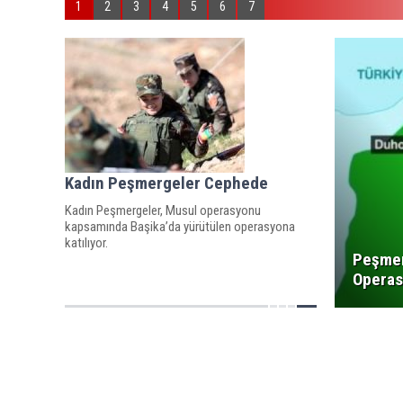
1
2
3
4
5
6
7
Kadın Peşmergeler Cephede
Kadın Peşmergeler, Musul operasyonu
kapsamında Başika’da yürütülen operasyona
katılıyor.
Peşmer
Operas