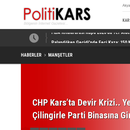
Aky
K
KAR
Palandöken Geçidi’nde Feci Kaza: 150 
HABERLER
MANŞETLER
CHP Kars’ta Devir Krizi.. Ye
Çilingirle Parti Binasına Gi