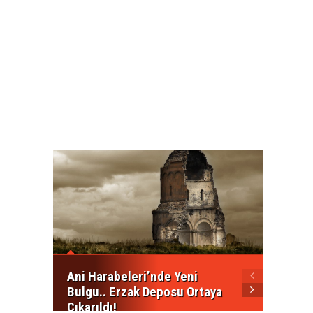
İspany
FIFA’2
Ani Harabeleri’nde Yeni
Bulgu.. Erzak Deposu Ortaya
Çıkarıldı!