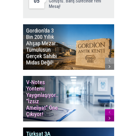
05
Görüştü.. Barış Sürecinde Yeni
Mesaj!
Gordion’da 3
Altın
Bin 200 Yıllık
Portakal
Ahşap Mezar..
Başvuru
Tümülüsün
Sürüyor..
Gerçek Sahibi
Film Ödü
Midas Değil!
Milyon T
V-Notes
Islak M
Yöntemi
Uyarısı..
Yaygınlaşıyor..
Aylarınd
“İzsiz
Enfeksi
Ameliyat” Öne
Riskine 
Çıkıyor!
Türksat 3A
LGS’de İ