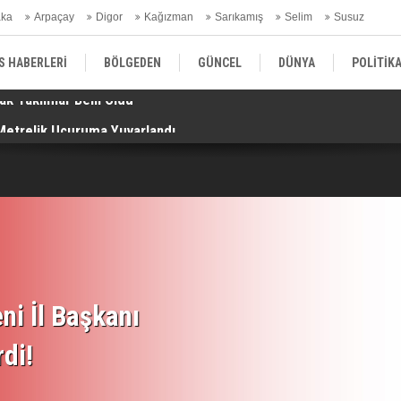
aka
Arpaçay
Digor
Kağızman
Sarıkamış
Selim
Susuz
ars Gündem
S HABERLERİ
BÖLGEDEN
GÜNCEL
DÜNYA
POLİTİK
Metrelik Uçuruma Yuvarlandı
Az
EKONOMİ | FİNANS | OTOMOTİV
KÜLTÜR | SANAT | MAGAZİN
SAĞ
ni İl Başkanı
rdi!