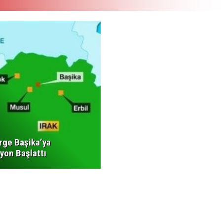
ge Başika’ya
yon Başlattı