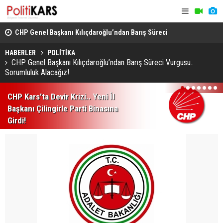
CHP Genel Başkanı Kılıçdaroğlu’ndan Barış Süreci
Kars’ta Yab
Vurgusu.. Sorumluluk Alacağız!
Rahatsızlan
HABERLER
POLİTİKA
CHP Genel Başkanı Kılıçdaroğlu’ndan Barış Süreci Vurgusu..
Sorumluluk Alacağız!
1
2
3
4
5
6
7
CHP Kars’ta Devir Krizi.. Yeni İl
Başkanı Çilingirle Parti Binasına
Girdi!