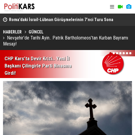
rme..
Roma’daki İsrail-Lübnan Görüşmelerinin 7’nci Turu Sona
Bakan Gürl
Erdi
Cinayet Tüm
HABERLER
GÜNCEL
Nevşehir’de Tarihi Ayin.. Patrik Bartholomeos’tan Kurban Bayramı
Mesajı!
1
2
3
4
5
6
7
CHP Kars’ta Devir Krizi.. Yeni İl
Başkanı Çilingirle Parti Binasına
Girdi!