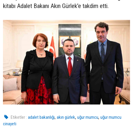
kitabı Adalet Bakanı Akın Gürlek'e takdim etti.
,
,
,
Etiketler :
adalet bakanlığı
akın gürlek
uğur mumcu
uğur mumcu
cinayeti