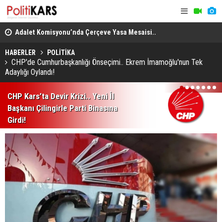
en
Adalet Komisyonu’nda Çerçeve Yasa Mesaisi..
THY, Temmu
Görüşmeler Tartışmalarla Başladı!
HABERLER
POLİTİKA
CHP'de Cumhurbaşkanlığı Önseçimi.. Ekrem İmamoğlu'nun Tek
Adaylığı Oylandı!
1
2
3
4
5
6
7
CHP Kars’ta Devir Krizi.. Yeni İl
Başkanı Çilingirle Parti Binasına
Girdi!