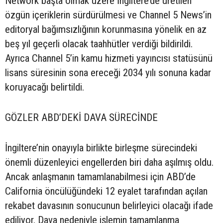
Network başta olmak üzere İngiltere’de üretilen
özgün içeriklerin sürdürülmesi ve Channel 5 News’in
editoryal bağımsızlığının korunmasına yönelik en az
beş yıl geçerli olacak taahhütler verdiği bildirildi.
Ayrıca Channel 5’in kamu hizmeti yayıncısı statüsünü
lisans süresinin sona ereceği 2034 yılı sonuna kadar
koruyacağı belirtildi.
GÖZLER ABD’DEKİ DAVA SÜRECİNDE
İngiltere’nin onayıyla birlikte birleşme sürecindeki
önemli düzenleyici engellerden biri daha aşılmış oldu.
Ancak anlaşmanın tamamlanabilmesi için ABD’de
California öncülüğündeki 12 eyalet tarafından açılan
rekabet davasının sonucunun belirleyici olacağı ifade
ediliyor. Dava nedeniyle işlemin tamamlanma