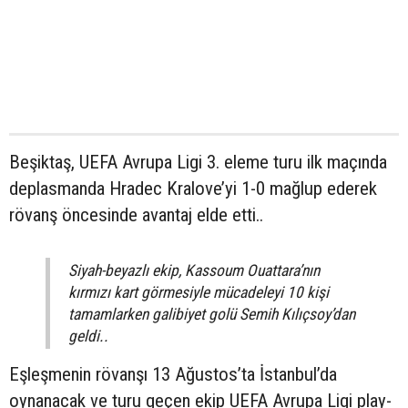
Beşiktaş, UEFA Avrupa Ligi 3. eleme turu ilk maçında
deplasmanda Hradec Kralove’yi 1-0 mağlup ederek
rövanş öncesinde avantaj elde etti..
Siyah-beyazlı ekip, Kassoum Ouattara’nın
kırmızı kart görmesiyle mücadeleyi 10 kişi
tamamlarken galibiyet golü Semih Kılıçsoy’dan
geldi..
Eşleşmenin rövanşı 13 Ağustos’ta İstanbul’da
oynanacak ve turu geçen ekip UEFA Avrupa Ligi play-