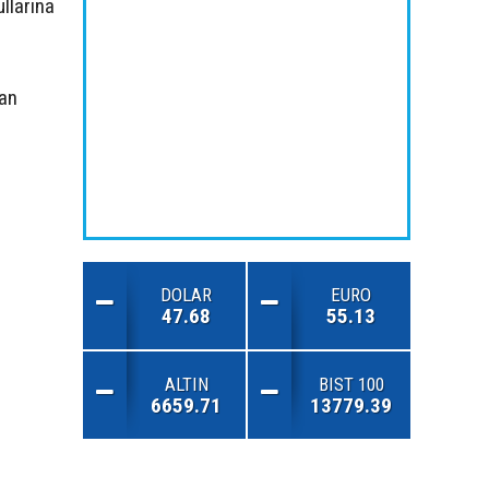
ullarına
tan
DOLAR
EURO
47.68
55.13
ALTIN
BIST 100
6659.71
13779.39