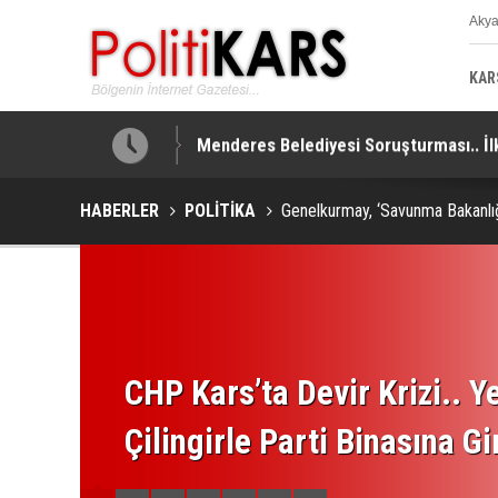
Aky
K
KAR
Menderes Belediyesi Soruşturması.. İlk
HABERLER
POLİTİKA
Genelkurmay, ‘Savunma Bakanlığ
CHP Kars’ta Devir Krizi.. Ye
Çilingirle Parti Binasına Gi