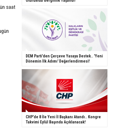
Oturumda Gerginlik Yaşandı!
gün saat
bugün
DEM Parti'den Çerçeve Yasaya Destek.. 'Yeni
Dönemin İlk Adımı' Değerlendirmesi!
CHP’de 8 İle Yeni İl Başkanı Atandı.. Kongre
Takvimi Eylül Başında Açıklanacak!