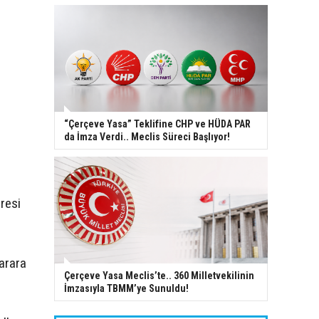
“Çerçeve Yasa” Teklifine CHP ve HÜDA PAR
da İmza Verdi.. Meclis Süreci Başlıyor!
üresi
karara
Çerçeve Yasa Meclis’te.. 360 Milletvekilinin
İmzasıyla TBMM’ye Sunuldu!