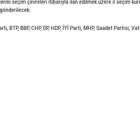
lerini seçim çevreleri itibarıyla ilan edilmek üzere il seçim kur
gönderilecek.
ti, BTP, BBP, CHP, DP, HDP, İYİ Parti, MHP, Saadet Partisi, Va