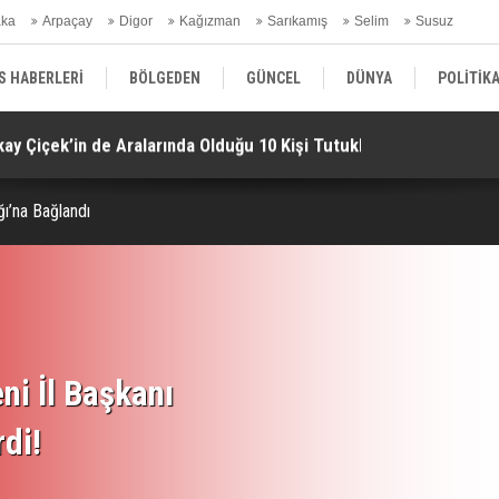
aka
Arpaçay
Digor
Kağızman
Sarıkamış
Selim
Susuz
ars Gündem
S HABERLERİ
BÖLGEDEN
GÜNCEL
DÜNYA
POLİTİK
ay Çiçek’in de Aralarında Olduğu 10 Kişi Tutuklandı!
Mu
EKONOMİ | FİNANS | OTOMOTİV
KÜLTÜR | SANAT | MAGAZİN
SAĞ
ı’na Bağlandı
ni İl Başkanı
rdi!