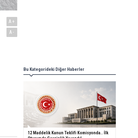
A+
A-
Bu Kategorideki Diğer Haberler
12 Maddelik Kanun Teklifi Komisyonda.. İlk