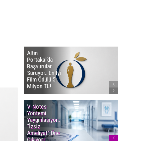
Altın
Manço’
Portakal’da
Mirasçıl
Başvurular
Telif Dav
Sürüyor.. En İyi
Eserleri
Film Ödülü 5
İadesi T
Milyon TL!
Edildi!
V-Notes
Islak M
Yöntemi
Uyarısı..
Yaygınlaşıyor..
Aylarınd
“İzsiz
Enfeksi
Ameliyat” Öne
Riskine 
Çıkıyor!