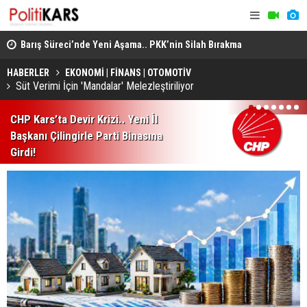
Barış Süreci’nde Yeni Aşama.. PKK’nin Silah Bırakma
Altın Porta
Kararından Meclis’teki “Çerçeve Yasa”na!
Jüri Başka
HABERLER
EKONOMİ | FİNANS | OTOMOTİV
Süt Verimi İçin 'Mandalar' Melezleştiriliyor
1
2
3
4
5
6
7
CHP Kars’ta Devir Krizi.. Yeni İl
Başkanı Çilingirle Parti Binasına
Girdi!