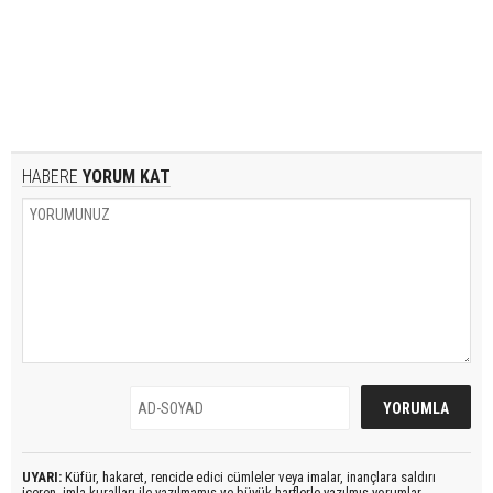
HABERE
YORUM KAT
UYARI:
Küfür, hakaret, rencide edici cümleler veya imalar, inançlara saldırı
içeren, imla kuralları ile yazılmamış ve büyük harflerle yazılmış yorumlar