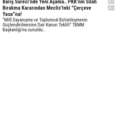
Barış Süreci’nde Yeni Aşama.. PKK’nin Silah
A+
Bırakma Kararından Meclis’teki “Çerçeve
A-
Yasa”na!
“Millî Dayanışma ve Toplumsal Bütünleşmenin
Güçlendirilmesine Dair Kanun Teklifi” TBMM
Başkanlığı’na sunuldu..