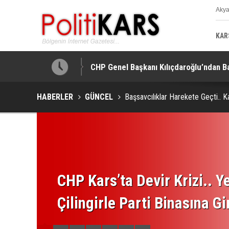
Aky
K
KAR
CHP Genel Başkanı Kılıçdaroğlu’ndan B
HABERLER
GÜNCEL
Başsavcılıklar Harekete Geçti.. K
CHP Kars’ta Devir Krizi.. Ye
Çilingirle Parti Binasına Gi