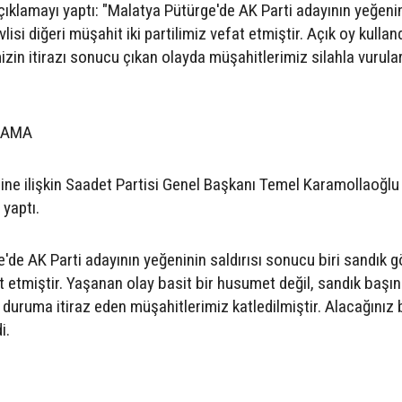
 açıklamayı yaptı: "Malatya Pütürge'de AK Parti adayının yeğeni
lisi diğeri müşahit iki partilimiz vefat etmiştir. Açık oy kullan
mizin itirazı sonucu çıkan olayda müşahitlerimiz silahla vurula
LAMA
sine ilişkin Saadet Partisi Genel Başkanı Temel Karamollaoğlu
yaptı.
de AK Parti adayının yeğeninin saldırısı sonucu biri sandık gö
at etmiştir. Yaşanan olay basit bir husumet değil, sandık başı
 duruma itiraz eden müşahitlerimiz katledilmiştir. Alacağınız 
i.