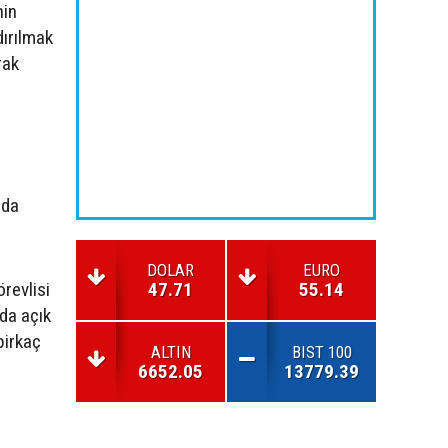
nin
dırılmak
rak
 da
DOLAR
EURO
revlisi
47.71
55.14
nda açık
birkaç
ALTIN
BIST 100
6652.05
13779.39