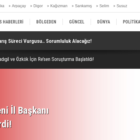
aka
Arpaçay
Digor
Kağızman
Sarıkamış
Selim
Susuz
ars Gündem
S HABERLERİ
BÖLGEDEN
GÜNCEL
DÜNYA
POLİTİK
arış Süreci Vurgusu.. Sorumluluk Alacağız!
Ka
EKONOMİ | FİNANS | OTOMOTİV
KÜLTÜR | SANAT | MAGAZİN
SAĞ
adıgil ve Özkök İçin Re’sen Soruşturma Başlatıldı!
ni İl Başkanı
rdi!