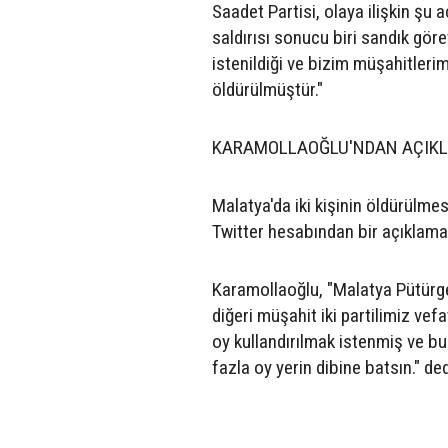
Saadet Partisi, olaya ilişkin şu
saldırısı sonucu biri sandık görev
istenildiği ve bizim müşahitleri
öldürülmüştür."
KARAMOLLAOĞLU'NDAN AÇIK
Malatya'da iki kişinin öldürülme
Twitter hesabından bir açıklama 
Karamollaoğlu, "Malatya Pütürge'
diğeri müşahit iki partilimiz vef
oy kullandırılmak istenmiş ve bu
fazla oy yerin dibine batsın." ded