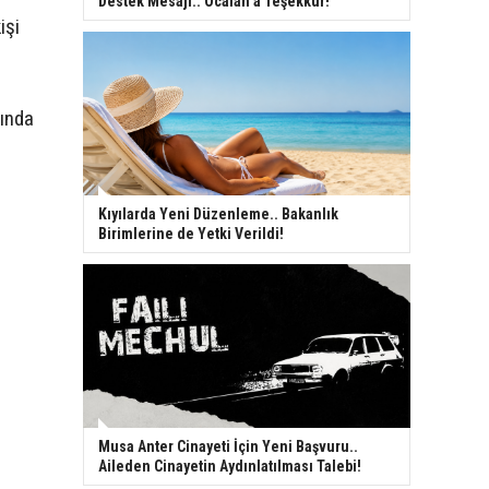
Destek Mesajı.. Öcalan’a Teşekkür!
işi
sında
Kıyılarda Yeni Düzenleme.. Bakanlık
Birimlerine de Yetki Verildi!
Musa Anter Cinayeti İçin Yeni Başvuru..
Aileden Cinayetin Aydınlatılması Talebi!