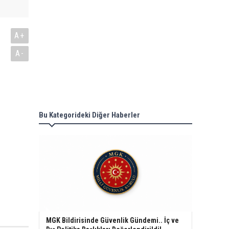
A+
A-
Bu Kategorideki Diğer Haberler
MGK Bildirisinde Güvenlik Gündemi.. İç ve