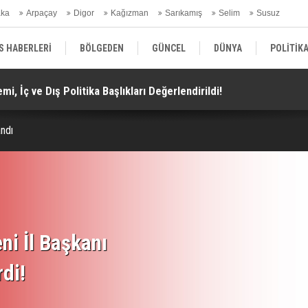
aka
Arpaçay
Digor
Kağızman
Sarıkamış
Selim
Susuz
ars Gündem
S HABERLERİ
BÖLGEDEN
GÜNCEL
DÜNYA
POLİTİK
i, İç ve Dış Politika Başlıkları Değerlendirildi!
Do
EKONOMİ | FİNANS | OTOMOTİV
KÜLTÜR | SANAT | MAGAZİN
SAĞ
andı
ni İl Başkanı
rdi!