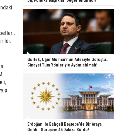
Dış Politika Başlıkları Değerlendirildi!
ındaki
etleri,
rildi.
Gürlek, Uğur Mumcu'nun Ailesiyle Görüştü..
Cinayet Tüm Yönleriyle Aydınlatılmalı!
ını
MM
li,
yyip
Erdoğan ile Bahçeli Beştepe’de Bir Araya
Geldi.. Görüşme 45 Dakika Sürdü!