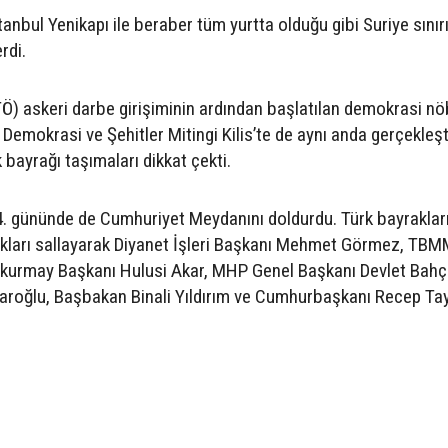
tanbul Yenikapı ile beraber tüm yurtta olduğu gibi Suriye sınır
rdi.
Ö) askeri darbe girişiminin ardından başlatılan demokrasi nöb
emokrasi ve Şehitler Mitingi Kilis’te de aynı anda gerçekleşti
k bayrağı taşımaları dikkat çekti.
24. gününde de Cumhuriyet Meydanını doldurdu. Türk bayraklar
ayrakları sallayarak Diyanet İşleri Başkanı Mehmet Görmez, TB
kurmay Başkanı Hulusi Akar, MHP Genel Başkanı Devlet Bahçe
aroğlu, Başbakan Binali Yıldırım ve Cumhurbaşkanı Recep Ta