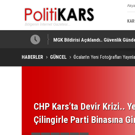
Aky
K
KAR
MGK Bildirisi Açıklandı.. Güvenlik Gündem
HABERLER
GÜNCEL
Öcalan'ın Yeni Fotoğrafları Yayınl
CHP Kars’ta Devir Krizi.. Ye
Çilingirle Parti Binasına Gi