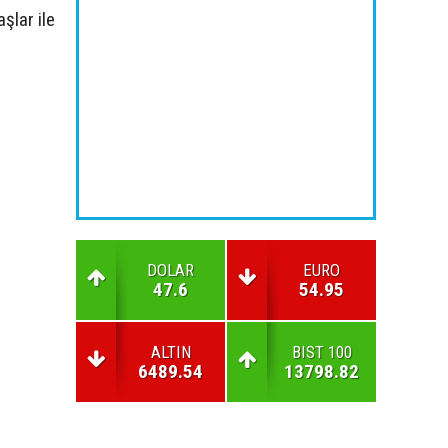
şlar ile
DOLAR
EURO
47.6
54.95
ALTIN
BIST 100
6489.54
13798.82