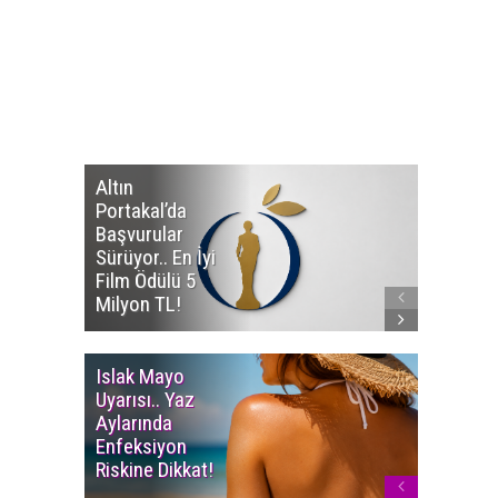
Altın
Manço’
Portakal’da
Mirasçıl
Başvurular
Telif Dav
Sürüyor.. En İyi
Eserleri
Film Ödülü 5
İadesi T
Milyon TL!
Edildi!
Islak Mayo
Multiple
Uyarısı.. Yaz
Myelom
Aylarında
Uyarısı.
Enfeksiyon
Süren K
Riskine Dikkat!
Ağrıların
Dikkate 