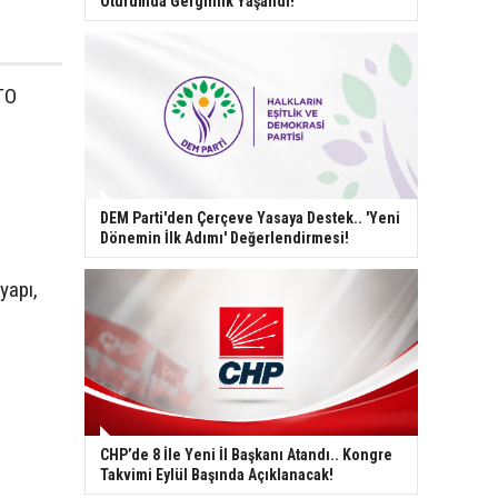
Oturumda Gerginlik Yaşandı!
TO
DEM Parti'den Çerçeve Yasaya Destek.. 'Yeni
Dönemin İlk Adımı' Değerlendirmesi!
yapı,
CHP’de 8 İle Yeni İl Başkanı Atandı.. Kongre
Takvimi Eylül Başında Açıklanacak!