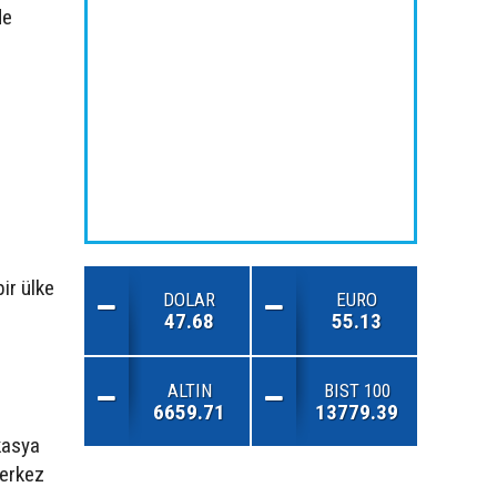
de
bir ülke
DOLAR
EURO
47.68
55.13
ALTIN
BIST 100
6659.71
13779.39
kasya
merkez