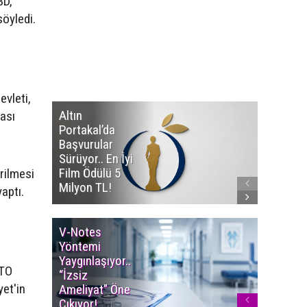
BD,
söyledi.
evleti,
Altın
Manço’
rası
Portakal’da
Mirasçıl
Başvurular
Telif Dav
Sürüyor.. En İyi
Eserleri
Film Ödülü 5
İadesi T
irilmesi
Milyon TL!
Edildi!
aptı.
V-Notes
Islak M
Yöntemi
Uyarısı..
Yaygınlaşıyor..
Aylarınd
ATO
“İzsiz
Enfeksi
yet'in
Ameliyat” Öne
Riskine 
Çıkıyor!