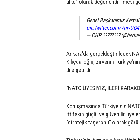
ülke" olarak değerlendirilmesi ger
Genel Başkanımız Kemal K
pic.twitter.com/VmvOG4
— CHP ???????? (@herke
Ankara'da gerçekleştirilecek NAT
Kılıçdaroğlu, zirvenin Türkiye'n
dile getirdi.
"NATO ÜYESİYİZ, İLERİ KARAKO
Konuşmasında Türkiye'nin NATO 
ittifakın güçlü ve güvenilir üyel
"stratejik taşeronu" olarak gör