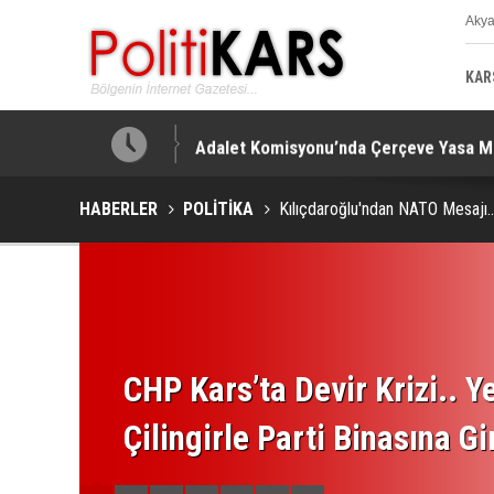
Aky
K
KAR
!
Adalet Komisyonu’nda Çerçeve Yasa Mes
HABERLER
POLİTİKA
Kılıçdaroğlu'ndan NATO Mesajı.
CHP Kars’ta Devir Krizi.. Ye
Çilingirle Parti Binasına Gi