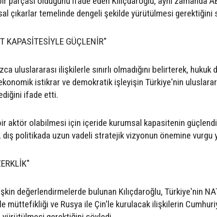
 bir parçası olduğunu ifade eden Kılıçdaroğlu, aynı zamanda A
lusal çıkarlar temelinde dengeli şekilde yürütülmesi gerektiğini 
LET KAPASİTESİYLE GÜÇLENİR"
zca uluslararası ilişkilerle sınırlı olmadığını belirterek, hukuk d
ekonomik istikrar ve demokratik işleyişin Türkiye'nin uluslara
diğini ifade etti.
bir aktör olabilmesi için içeride kurumsal kapasitenin güçlend
, dış politikada uzun vadeli stratejik vizyonun önemine vurgu y
ERKLİK"
ilişkin değerlendirmelerde bulunan Kılıçdaroğlu, Türkiye'nin N
 ile müttefikliği ve Rusya ile Çin'le kurulacak ilişkilerin Cumhuri
 yürütülmesi gerektiğini söyledi.