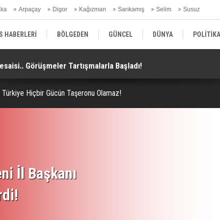
aka
Arpaçay
Digor
Kağızman
Sarıkamış
Selim
Susuz
ars Gündem
S HABERLERİ
BÖLGEDEN
GÜNCEL
DÜNYA
POLİTİK
aisi.. Görüşmeler Tartışmalarla Başladı!
TH
EKONOMİ | FİNANS | OTOMOTİV
KÜLTÜR | SANAT | MAGAZİN
SAĞ
. Türkiye Hiçbir Gücün Taşeronu Olamaz!
ni İl Başkanı
rdi!