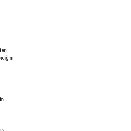
rten
ıdığını
in