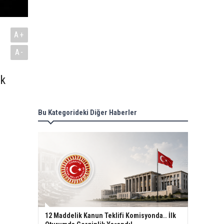
A+
A-
ik
Bu Kategorideki Diğer Haberler
12 Maddelik Kanun Teklifi Komisyonda.. İlk