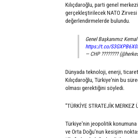
Kılıçdaroğlu, parti genel merkez
gerçekleştirilecek NATO Zirvesi 
değerlendirmelerde bulundu.
Genel Başkanımız Kemal K
https://t.co/S3GXPB6X0
— CHP ???????? (@herke
Dünyada teknoloji, enerji, ticare
Kılıçdaroğlu, Türkiye'nin bu süreç
olması gerektiğini söyledi.
"TÜRKİYE STRATEJİK MERKEZ 
Türkiye'nin jeopolitik konumuna 
ve Orta Doğu'nun kesişim noktas