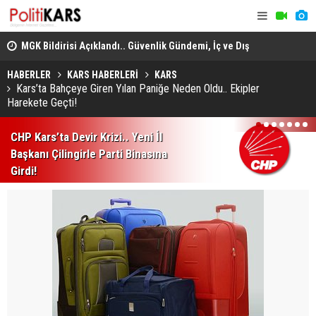
adec
MGK Bildirisi Açıklandı.. Güvenlik Gündemi, İç ve Dış
Domuz Sanı
Politika Başlıkları Değerlendirildi!
HABERLER
KARS HABERLERİ
KARS
Kars’ta Bahçeye Giren Yılan Paniğe Neden Oldu.. Ekipler
Harekete Geçti!
1
2
3
4
5
6
7
CHP Kars’ta Devir Krizi.. Yeni İl
Başkanı Çilingirle Parti Binasına
Girdi!