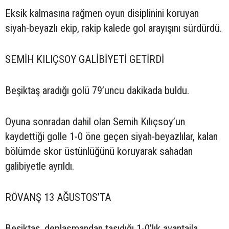
Eksik kalmasına rağmen oyun disiplinini koruyan
siyah-beyazlı ekip, rakip kalede gol arayışını sürdürdü.
SEMİH KILIÇSOY GALİBİYETİ GETİRDİ
Beşiktaş aradığı golü 79’uncu dakikada buldu.
Oyuna sonradan dahil olan Semih Kılıçsoy’un
kaydettiği golle 1-0 öne geçen siyah-beyazlılar, kalan
bölümde skor üstünlüğünü koruyarak sahadan
galibiyetle ayrıldı.
RÖVANŞ 13 AĞUSTOS’TA
Beşiktaş, deplasmandan taşıdığı 1-0’lık avantajla