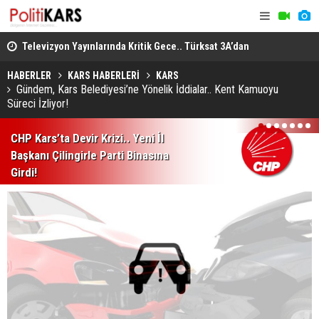
deme
Televizyon Yayınlarında Kritik Gece.. Türksat 3A’dan
Büyükbaş H
Yeni Uydulara Geçiliyor!
GEKİS'in İl
HABERLER
KARS HABERLERİ
KARS
Gündem, Kars Belediyesi’ne Yönelik İddialar.. Kent Kamuoyu
Süreci İzliyor!
1
2
3
4
5
6
7
CHP Kars’ta Devir Krizi.. Yeni İl
Başkanı Çilingirle Parti Binasına
Girdi!