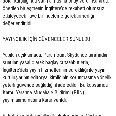
dolar karşılığında satın almasına onay verdi. Kararda,
önerilen birleşmenin İngiltere’de rekabeti olumsuz
etkileyecek ilave bir inceleme gerektirmediği
değerlendirildi.
YAYINCILIK İÇİN GÜVENCELER SUNULDU
Yapılan açıklamada, Paramount Skydance tarafından
sunulan yasal olarak bağlayıcı taahhütlerin,
İngiltere’deki yayın hizmetlerinin sürekliliği ile yayın
kuruluşlarının editoryal kimliğinin korunmasına yönelik
yeterli güvence sağladığı ifade edildi. Bu kapsamda
Kamu Yararına Müdahale Bildirimi (PIIN)
yayımlanmamasına karar verildi.
Şirketin, çocuk kanalları Nickelodeon ve Cartoon