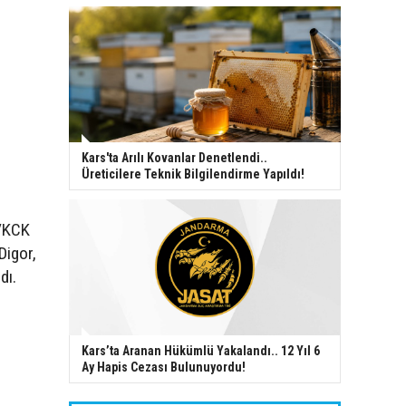
Kars'ta Arılı Kovanlar Denetlendi..
Üreticilere Teknik Bilgilendirme Yapıldı!
K/KCK
Digor,
dı.
Kars’ta Aranan Hükümlü Yakalandı.. 12 Yıl 6
Ay Hapis Cezası Bulunuyordu!