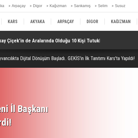
aka
Arpaçay
Digor
Kağızman
Sarıkamış
Selim
Susuz
ars Gündem
KARS
AKYAKA
ARPAÇAY
DİGOR
KAĞIZMAN
ay Çiçek’in de Aralarında Olduğu 10 Kişi Tutuklandı!
Mu
SELİM
SUSUZ
KARS GÜNDEM
ancılıkta Dijital Dönüşüm Başladı.. GEKİS'in İlk Tanıtımı Kars'ta Yapıldı!
ni İl Başkanı
rdi!