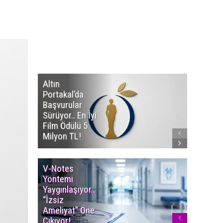
Altın
Manço’
Portakal’da
Mirasçıl
Başvurular
Telif Dav
Sürüyor.. En İyi
Eserleri
Film Ödülü 5
İadesi T
Milyon TL!
Edildi!
V-Notes
Islak M
Yöntemi
Uyarısı..
Yaygınlaşıyor..
Aylarınd
“İzsiz
Enfeksi
Ameliyat” Öne
Riskine 
Çıkıyor!