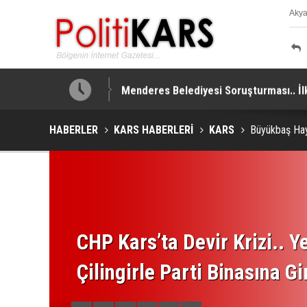
Aky
K
Menderes Belediyesi Soruşturması.. İlk
HABERLER
KARS HABERLERİ
KARS
Büyükbaş Hayv
CHP Kars’ta Devir Krizi.. Ye
Çilingirle Parti Binasına Gi