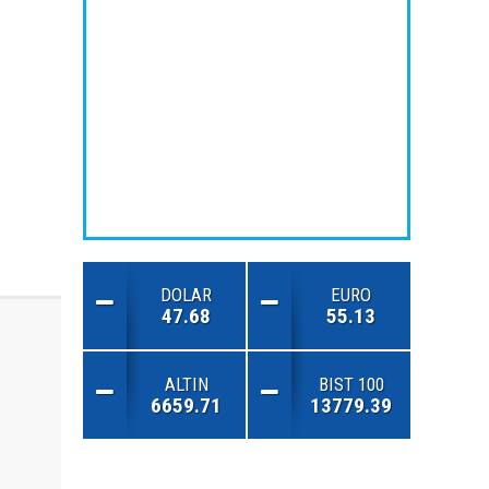
DOLAR
EURO
47.68
55.13
ALTIN
BIST 100
6659.71
13779.39