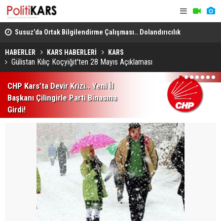
dro
Susuz’da Ortak Bilgilendirme Çalışması.. Dolandırıcılık
Kars, Ardah
ve Şiddete Karşı Uyarı!
Sel Riskine
HABERLER
KARS HABERLERİ
KARS
Gülistan Kılıç Koçyiğit'ten 28 Mayıs Açıklaması
1
2
3
4
5
6
7
CHP Kars’ta Devir Krizi.. Yeni İl
Başkanı Çilingirle Parti Binasına
Girdi!