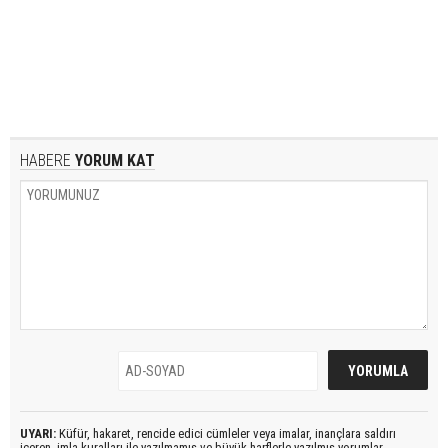
HABERE
YORUM KAT
UYARI:
Küfür, hakaret, rencide edici cümleler veya imalar, inançlara saldırı
içeren, imla kuralları ile yazılmamış ve büyük harflerle yazılmış yorumlar