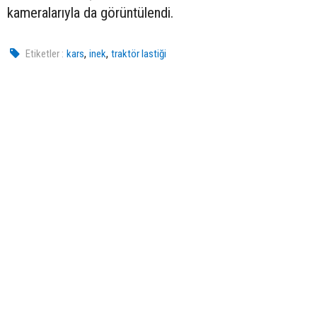
kameralarıyla da görüntülendi.
,
,
Etiketler :
kars
inek
traktör lastiği