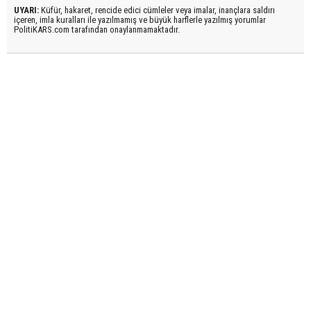
UYARI:
Küfür, hakaret, rencide edici cümleler veya imalar, inançlara saldırı
içeren, imla kuralları ile yazılmamış ve büyük harflerle yazılmış yorumlar
PolitiKARS.com tarafından onaylanmamaktadır.