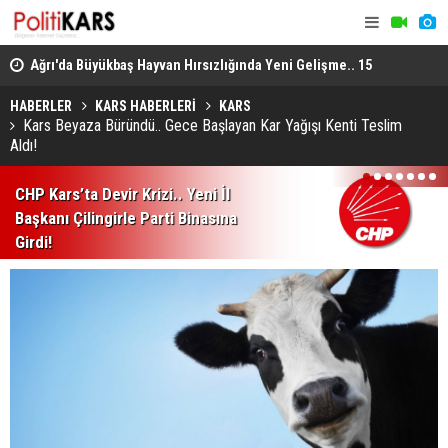
lı
Ağrı'da Büyükbaş Hayvan Hırsızlığında Yeni Gelişme.. 15
Uzmanlardan
Hayvan Doğubayazıt'ta Bulundu!
Enfeksiyon 
HABERLER
KARS HABERLERİ
KARS
Kars Beyaza Büründü.. Gece Başlayan Kar Yağışı Kenti Teslim
Aldı!
1
2
3
4
5
6
7
CHP Kars’ta Devir Krizi.. Yeni İl
Başkanı Çilingirle Parti Binasına
Girdi!