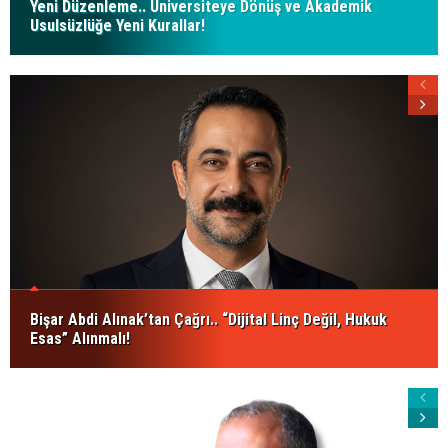
Yeni Düzenleme.. Üniversiteye Dönüş ve Akademik
Usulsüzlüğe Yeni Kurallar!
Bişar Abdi Alınak’tan Çağrı.. “Dijital Linç Değil, Hukuk
Esas” Alınmalı!