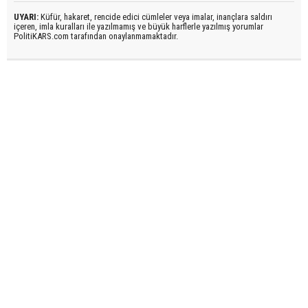
UYARI:
Küfür, hakaret, rencide edici cümleler veya imalar, inançlara saldırı
içeren, imla kuralları ile yazılmamış ve büyük harflerle yazılmış yorumlar
PolitiKARS.com tarafından onaylanmamaktadır.