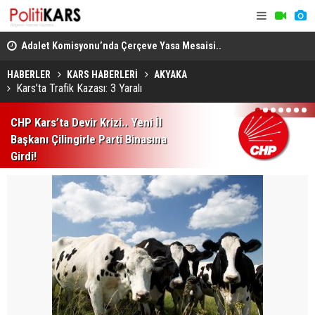
en
Adalet Komisyonu’nda Çerçeve Yasa Mesaisi..
THY, Temmu
Görüşmeler Tartışmalarla Başladı!
HABERLER
KARS HABERLERİ
AKYAKA
Kars’ta Trafik Kazası: 3 Yaralı
1
2
3
4
5
6
7
CHP Kars’ta Devir Krizi.. Yeni İl
Başkanı Çilingirle Parti Binasına
Girdi!