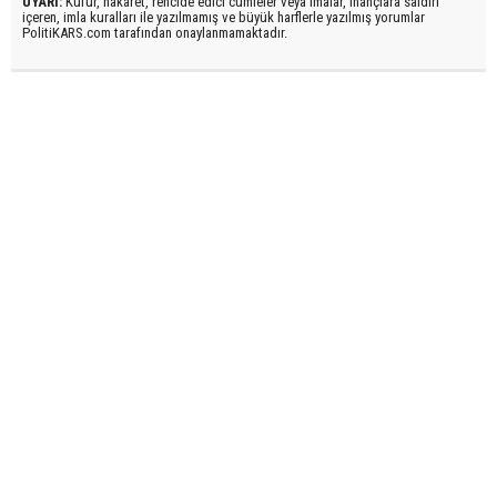
UYARI:
Küfür, hakaret, rencide edici cümleler veya imalar, inançlara saldırı
içeren, imla kuralları ile yazılmamış ve büyük harflerle yazılmış yorumlar
PolitiKARS.com tarafından onaylanmamaktadır.