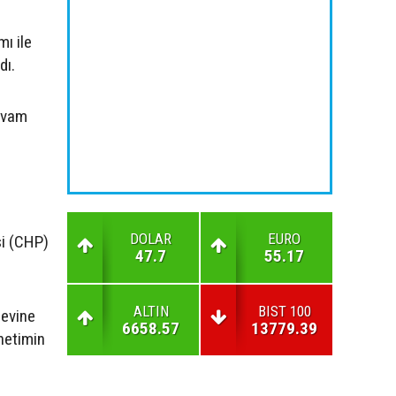
mı ile
dı.
devam
DOLAR
EURO
si (CHP)
47.7
55.17
ALTIN
BIST 100
revine
6658.57
13779.39
önetimin