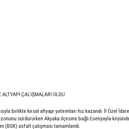
 ALTYAPI ÇALIŞMALARI OLDU
la birlikte kırsal altyapı yatırımları hız kazandı. İl Özel İdar
 sezonunu sürdürürken Akyaka ilçesine bağlı Esenyayla köyünd
şım (BSK) asfalt çalışması tamamlandı.