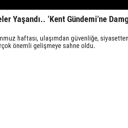
eler Yaşandı.. ‘Kent Gündemi’ne Dam
mmuz haftası, ulaşımdan güvenliğe, siyasette
rçok önemli gelişmeye sahne oldu.