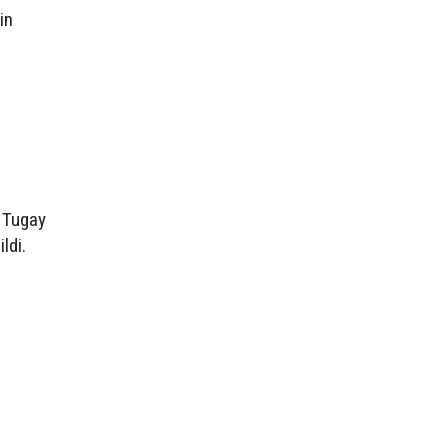
in
t Tugay
ldi.