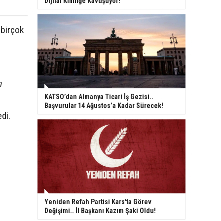
Dijital Kimliğe Kavuşuyor!
 birçok
ı
KATSO’dan Almanya Ticari İş Gezisi..
Başvurular 14 Ağustos’a Kadar Sürecek!
di.
Yeniden Refah Partisi Kars'ta Görev
Değişimi.. İl Başkanı Kazım Şaki Oldu!