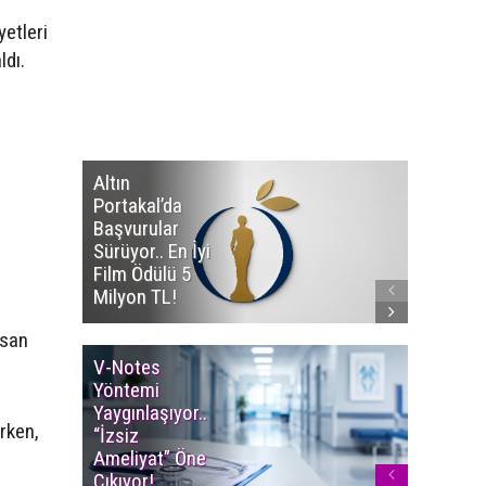
etleri
ldı.
Altın
Manço’
Portakal’da
Mirasçıl
Başvurular
Telif Dav
Sürüyor.. En İyi
Eserleri
Film Ödülü 5
İadesi T
Milyon TL!
Edildi!
nsan
V-Notes
Islak M
Yöntemi
Uyarısı..
Yaygınlaşıyor..
Aylarınd
rken,
“İzsiz
Enfeksi
Ameliyat” Öne
Riskine 
Çıkıyor!