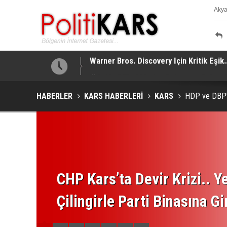
Aky
K
!
Iğdır’da Dijital Medya Çalıştayı.. Bakan
HABERLER
KARS HABERLERİ
KARS
HDP ve DBP'de
CHP Kars’ta Devir Krizi.. Ye
Çilingirle Parti Binasına Gi