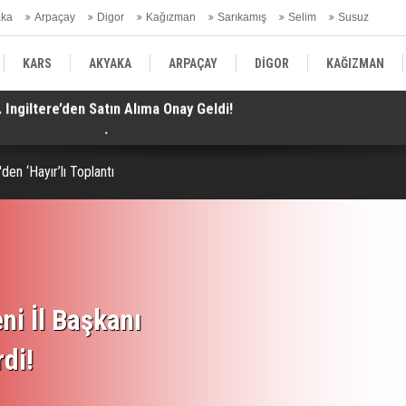
aka
Arpaçay
Digor
Kağızman
Sarıkamış
Selim
Susuz
ars Gündem
KARS
AKYAKA
ARPAÇAY
DİGOR
KAĞIZMAN
 Gürlek Gündeme İlişkin Soruları Yanıtladı!
Te
SELİM
SUSUZ
KARS GÜNDEM
n ‘Hayır’lı Toplantı
ni İl Başkanı
rdi!