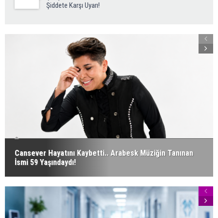
Şiddete Karşı Uyarı!
Cansever Hayatını Kaybetti.. Arabesk Müziğin Tanınan
İsmi 59 Yaşındaydı!