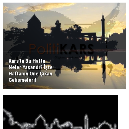
Kars'ta Bu Hafta
Neler Yaşandı? İşte
Haftanın Öne Çıkan
Gelişmeleri!