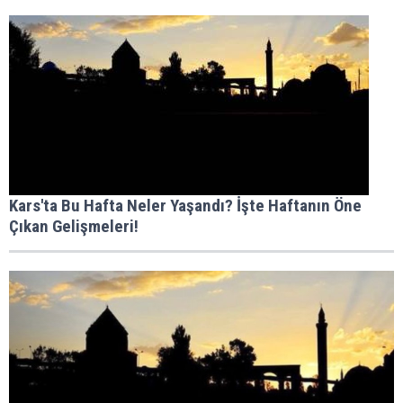
Kars'ta Bu Hafta Neler Yaşandı? İşte Haftanın Öne
Çıkan Gelişmeleri!