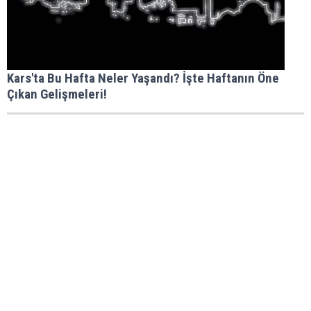
Kars'ta Bu Hafta Neler Yaşandı? İşte Haftanın Öne
Çıkan Gelişmeleri!