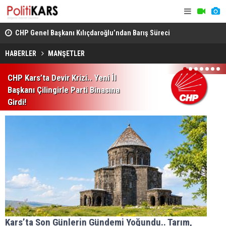
CHP Genel Başkanı Kılıçdaroğlu’ndan Barış Süreci
Kars’ta Yab
Vurgusu.. Sorumluluk Alacağız!
Rahatsızlan
HABERLER
MANŞETLER
1
2
3
4
5
6
7
CHP Kars’ta Devir Krizi.. Yeni İl
Başkanı Çilingirle Parti Binasına
Girdi!
Kars’ta Son Günlerin Gündemi Yoğundu.. Tarım,