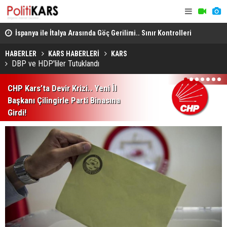
İspanya ile İtalya Arasında Göç Gerilimi.. Sınır Kontrolleri
Menderes B
7 Eylül’e Uzatıldı!
Aralarında 
HABERLER
KARS HABERLERİ
KARS
DBP ve HDP'liler Tutuklandı
1
2
3
4
5
6
7
CHP Kars’ta Devir Krizi.. Yeni İl
Başkanı Çilingirle Parti Binasına
Girdi!