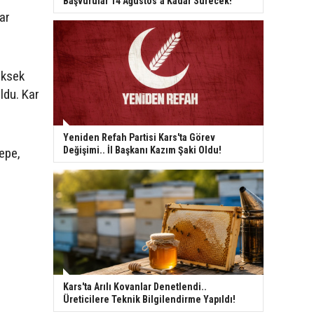
Başvurular 14 Ağustos’a Kadar Sürecek!
ar
üksek
ldu. Kar
Yeniden Refah Partisi Kars'ta Görev
Değişimi.. İl Başkanı Kazım Şaki Oldu!
tepe,
Kars'ta Arılı Kovanlar Denetlendi..
Üreticilere Teknik Bilgilendirme Yapıldı!