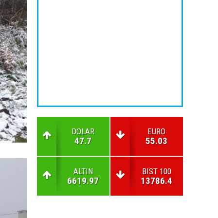
DOLAR
EURO
47.7
55.03
ALTIN
BIST 100
6619.97
13786.4