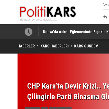
Aky
K
u Görüşüldü!
Konya’da Asker Eğlencesinde Bıçakla K
HABERLER
KARS HABERLERİ
KARS GÜNDEM
CHP Kars’ta Devir Krizi.. Ye
Çilingirle Parti Binasına Gi