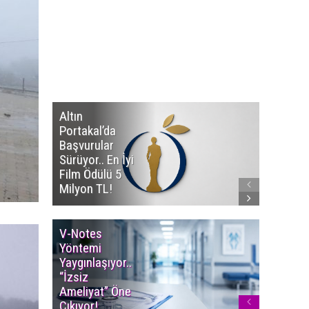
Altın
Manço’
Portakal’da
Mirasçıl
Başvurular
Telif Dav
Sürüyor.. En İyi
Eserleri
Film Ödülü 5
İadesi T
Milyon TL!
Edildi!
V-Notes
Islak M
Yöntemi
Uyarısı..
Yaygınlaşıyor..
Aylarınd
“İzsiz
Enfeksi
Ameliyat” Öne
Riskine 
Çıkıyor!