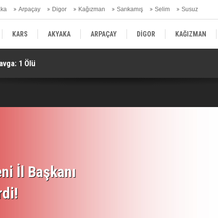
aka
Arpaçay
Digor
Kağızman
Sarıkamış
Selim
Susuz
ars Gündem
KARS
AKYAKA
ARPAÇAY
DİGOR
KAĞIZMAN
avga: 1 Ölü
KA
SELİM
SUSUZ
KARS GÜNDEM
ni İl Başkanı
rdi!