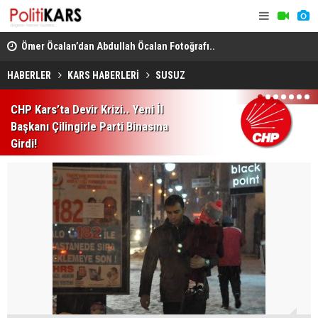
Ömer Öcalan’dan Abdullah Öcalan Fotoğrafı..
SERKA’dan 
Görüşmeden İlk Kare Paylaşıldı!
Başvurular
HABERLER
KARS HABERLERİ
SUSUZ
1
2
3
4
5
6
7
CHP Kars’ta Devir Krizi.. Yeni İl
Başkanı Çilingirle Parti Binasına
Girdi!