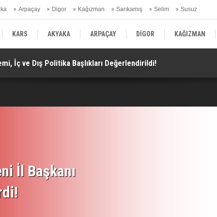
aka
Arpaçay
Digor
Kağızman
Sarıkamış
Selim
Susuz
ars Gündem
KARS
AKYAKA
ARPAÇAY
DİGOR
KAĞIZMAN
i, İç ve Dış Politika Başlıkları Değerlendirildi!
Do
SELİM
SUSUZ
KARS GÜNDEM
ni İl Başkanı
rdi!