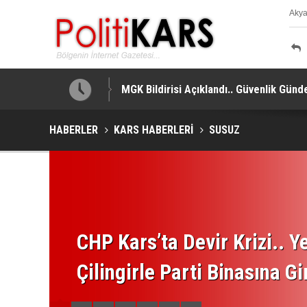
Aky
K
MGK Bildirisi Açıklandı.. Güvenlik Gündem
HABERLER
KARS HABERLERİ
SUSUZ
CHP Kars’ta Devir Krizi.. Ye
Çilingirle Parti Binasına Gi