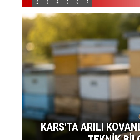
1
2
3
4
5
6
7
İL
KARS'TA ARILI KOVAN
TEKNİK BİL