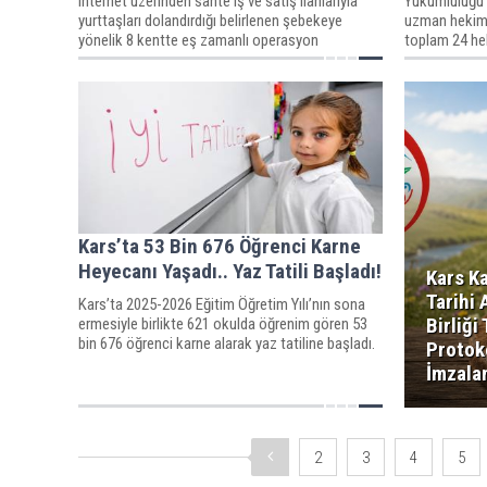
internet üzerinden sahte iş ve satış ilanlarıyla
Yükümlülüğü 
yurttaşları dolandırdığı belirlenen şebekeye
uzman hekim 
yönelik 8 kentte eş zamanlı operasyon
toplam 24 hek
düzenlendi.
Kars’ta 53 Bin 676 Öğrenci Karne
Heyecanı Yaşadı.. Yaz Tatili Başladı!
Kars Ka
Tarihi 
Kars’ta 2025-2026 Eğitim Öğretim Yılı’nın sona
Birliği
ermesiyle birlikte 621 okulda öğrenim gören 53
bin 676 öğrenci karne alarak yaz tatiline başladı.
Protok
İmzala
2
3
4
5