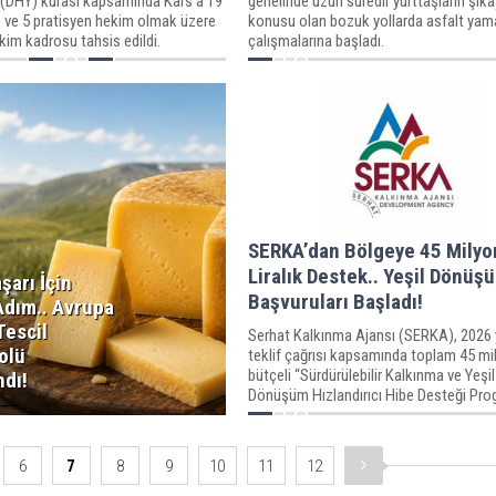
(DHY) kurası kapsamında Kars'a 19
genelinde uzun süredir yurttaşların şik
ve 5 pratisyen hekim olmak üzere
konusu olan bozuk yollarda asfalt yam
im kadrosu tahsis edildi.
çalışmalarına başladı.
SERKA’dan Bölgeye 45 Milyo
Liralık Destek.. Yeşil Dönüş
şarı İçin
Başvuruları Başladı!
Adım.. Avrupa
 Tescil
Serhat Kalkınma Ajansı (SERKA), 2026 y
olü
teklif çağrısı kapsamında toplam 45 mil
bütçeli “Sürdürülebilir Kalkınma ve Yeşil
ndı!
Dönüşüm Hızlandırıcı Hibe Desteği Pro
başlattı.
6
7
8
9
10
11
12