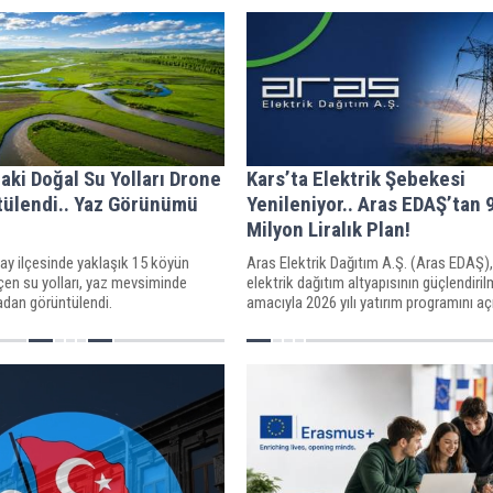
aki Doğal Su Yolları Drone
Kars’ta Elektrik Şebekesi
tülendi.. Yaz Görünümü
Yenileniyor.. Aras EDAŞ’tan 
!
Milyon Liralık Plan!
ay ilçesinde yaklaşık 15 köyün
Aras Elektrik Dağıtım A.Ş. (Aras EDAŞ),
çen su yolları, yaz mevsiminde
elektrik dağıtım altyapısının güçlendiri
adan görüntülendi.
amacıyla 2026 yılı yatırım programını açı