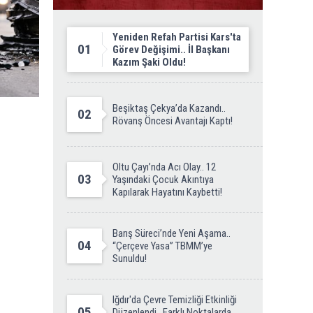
Yeniden Refah Partisi Kars'ta
01
Görev Değişimi.. İl Başkanı
Kazım Şaki Oldu!
Beşiktaş Çekya’da Kazandı..
02
Rövanş Öncesi Avantajı Kaptı!
Oltu Çayı’nda Acı Olay.. 12
03
Yaşındaki Çocuk Akıntıya
Kapılarak Hayatını Kaybetti!
Barış Süreci’nde Yeni Aşama..
04
“Çerçeve Yasa” TBMM’ye
Sunuldu!
Iğdır'da Çevre Temizliği Etkinliği
05
Düzenlendi.. Farklı Noktalarda