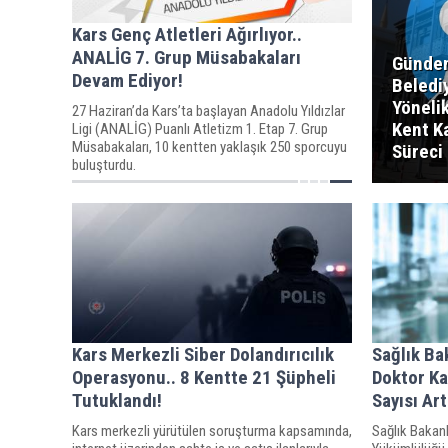
Kars Genç Atletleri Ağırlıyor..
ANALİG 7. Grup Müsabakaları
Gündem
Devam Ediyor!
Beledi
Yönelik
27 Haziran’da Kars’ta başlayan Anadolu Yıldızlar
Kent K
Ligi (ANALİG) Puanlı Atletizm 1. Etap 7. Grup
Müsabakaları, 10 kentten yaklaşık 250 sporcuyu
Süreci 
buluşturdu.
Kars Merkezli Siber Dolandırıcılık
Sağlık Ba
Operasyonu.. 8 Kentte 21 Şüpheli
Doktor K
Tutuklandı!
Sayısı Art
Kars merkezli yürütülen soruşturma kapsamında,
Sağlık Bakan