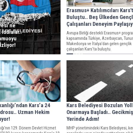
Erasmus+ Katılımcıları Kars'
Buluştu.. Beş Ülkeden Gençl
, Kars
Çalışanları Deneyim Paylaşıy
yesi’ne
 İddialar..
Avrupa Birliği destekli Erasmus+ progr
amuoyu
kapsamında Türkiye, Azerbaycan, Tunu
Makedonya ve İtalya'dan gelen gençlik
İzliyor!
çalışanları Kars'ta buluştu.
kanlığı’ndan Kars’a 24
Kars Belediyesi Bozulan Yoll
adrosu.. Uzman Hekim
Onarmaya Başladı.. Gecikmi
ıyor!
Yerinde Adım!
lığı'nın 129. Dönem Devlet Hizmet
MHP yönetimindeki Kars Belediyesi, ke