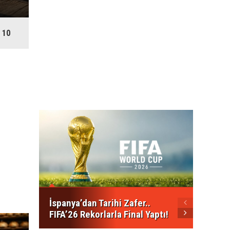
10
Kalkan
Mesajı
Açılma
İspanya’dan Tarihi Zafer..
FIFA’26 Rekorlarla Final Yaptı!