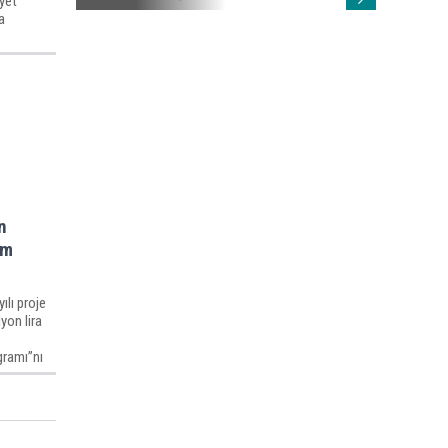
âyet
a
n
üm
ılı proje
yon lira
gramı”nı