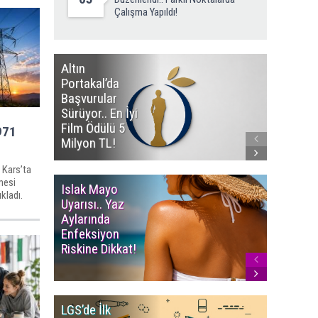
Çalışma Yapıldı!
Altın
Manço’
Portakal’da
Mirasçıl
Başvurular
Telif Dav
Sürüyor.. En İyi
Eserleri
Film Ödülü 5
İadesi T
971
Milyon TL!
Edildi!
 Kars’ta
lmesi
Islak Mayo
Multiple
kladı.
Uyarısı.. Yaz
Myelom
Aylarında
Uyarısı.
Enfeksiyon
Süren K
Riskine Dikkat!
Ağrıların
Dikkate 
LGS’de İlk
YÖK’ten