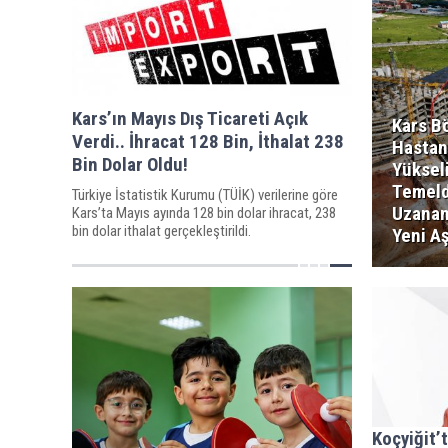
Kars’ın Mayıs Dış Ticareti Açık
Kars B
Verdi.. İhracat 128 Bin, İthalat 238
Hastan
Bin Dolar Oldu!
Yükseli
Temeld
Türkiye İstatistik Kurumu (TÜİK) verilerine göre
Uzanan
Kars’ta Mayıs ayında 128 bin dolar ihracat, 238
bin dolar ithalat gerçekleştirildi.
Yeni A
Koçyiğit’t