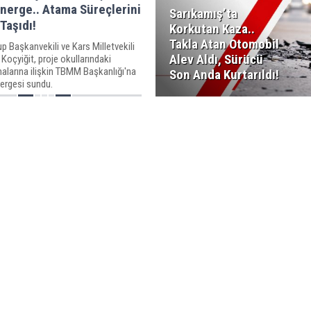
nerge.. Atama Süreçlerini
Sarıkamış’ta
Taşıdı!
Korkutan Kaza..
Takla Atan Otomobil
p Başkanvekili ve Kars Milletvekili
Alev Aldı, Sürücü
 Koçyiğit, proje okullarındaki
alarına ilişkin TBMM Başkanlığı'na
Son Anda Kurtarıldı!
nergesi sundu.