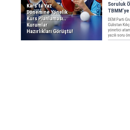
Soruluk Ö
Kars’ta Yaz
TBMM’ye 
Dönemine Yönelik
Kurs Planlaması..
DEM Parti Gru
Kurumlar
Gülistan Kılıç
yönetici atam
Hazırlıkları Görüştü!
yazılı soru ö