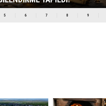
5
6
7
8
9