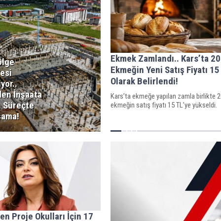
Ekmek Zamlandı.. Kars’ta 2
ölge
Ekmeğin Yeni Satış Fiyatı 15
esi
Olarak Belirlendi!
yor..
en İnşaata
Kars’ta ekmeğe yapılan zamla birlikte 
 Süreçte
ekmeğin satış fiyatı 15 TL’ye yükseldi.
şama!
en Proje Okulları İçin 17