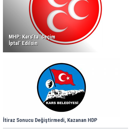
MHP: Kars’ta ‘Seçim
İptal’ Edilsin
İtiraz Sonucu Değiştirmedi, Kazanan HDP