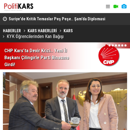
ında
Suriye’de Kritik Temaslar Peş Peşe.. Şam’da Diplomasi
“Milli Day
ve Güvenlik Gündemi Öne Çıktı!
HÜDA PAR d
HABERLER
KARS HABERLERİ
KARS
KYK Öğrencilerinden Kan Bağışı
1
2
3
4
5
6
7
CHP Kars’ta Devir Krizi.. Yeni İl
Başkanı Çilingirle Parti Binasına
Girdi!