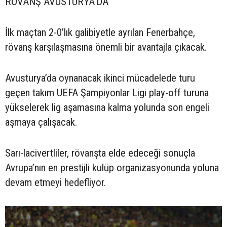
RÖVANŞ AVUSTURYA’DA
İlk maçtan 2-0’lık galibiyetle ayrılan Fenerbahçe,
rövanş karşılaşmasına önemli bir avantajla çıkacak.
Avusturya’da oynanacak ikinci mücadelede turu
geçen takım UEFA Şampiyonlar Ligi play-off turuna
yükselerek lig aşamasına kalma yolunda son engeli
aşmaya çalışacak.
Sarı-lacivertliler, rövanşta elde edeceği sonuçla
Avrupa’nın en prestijli kulüp organizasyonunda yoluna
devam etmeyi hedefliyor.