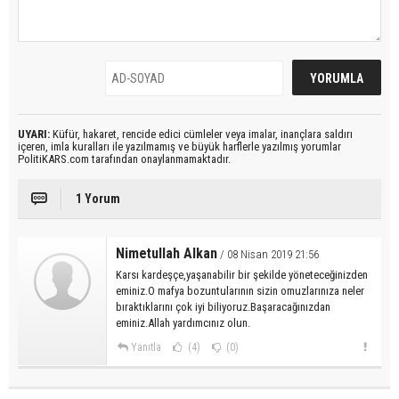
UYARI:
Küfür, hakaret, rencide edici cümleler veya imalar, inançlara saldırı
içeren, imla kuralları ile yazılmamış ve büyük harflerle yazılmış yorumlar
PolitiKARS.com tarafından onaylanmamaktadır.
1 Yorum
Nimetullah Alkan
/ 08 Nisan 2019 21:56
Karsı kardeşçe,yaşanabilir bir şekilde yöneteceğinizden
eminiz.O mafya bozuntularının sizin omuzlarınıza neler
bıraktıklarını çok iyi biliyoruz.Başaracağınızdan
eminiz.Allah yardımcınız olun.
Yanıtla
(4)
(0)