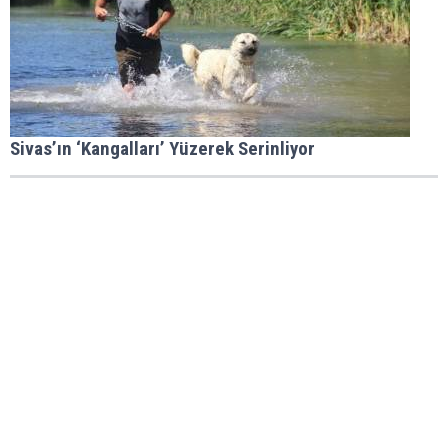
Sivas’ın ‘Kangalları’ Yüzerek Serinliyor