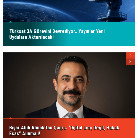
Türksat 3A Görevini Devrediyor.. Yayınlar Yeni
Uydulara Aktarılacak!
Bişar Abdi Alınak’tan Çağrı.. “Dijital Linç Değil, Hukuk
Esas” Alınmalı!