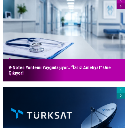
V-Notes Yöntemi Yaygınlaşıyor.. “İzsiz Ameliyat” Öne
Çıkıyor!