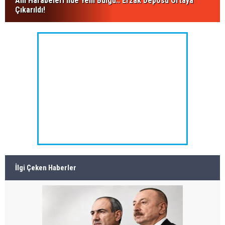
Ani Harabeleri’nde Yeni Bulgu.. Erzak Deposu Ortaya
Çıkarıldı!
İlgi Çeken Haberler