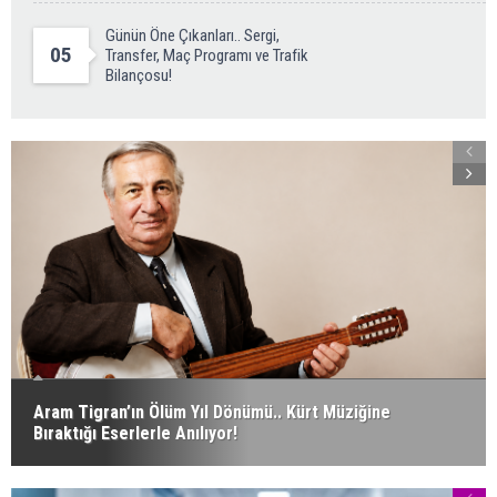
Günün Öne Çıkanları.. Sergi,
05
Transfer, Maç Programı ve Trafik
Bilançosu!
Aram Tigran’ın Ölüm Yıl Dönümü.. Kürt Müziğine
Bıraktığı Eserlerle Anılıyor!