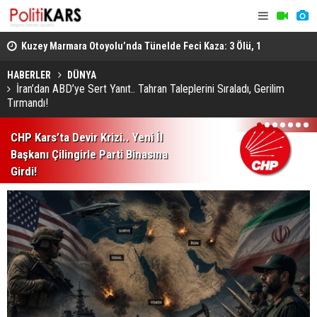
osyal
Kuzey Marmara Otoyolu’nda Tünelde Feci Kaza: 3 Ölü, 1
Gediz’de B
Ağır Yaralı
Ağır Yarala
HABERLER
DÜNYA
İran’dan ABD’ye Sert Yanıt.. Tahran Taleplerini Sıraladı, Gerilim
Tırmandı!
1
2
3
4
5
6
7
CHP Kars’ta Devir Krizi.. Yeni İl
Başkanı Çilingirle Parti Binasına
Girdi!