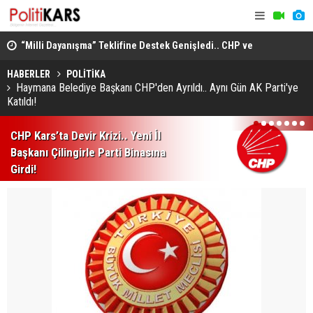
“Milli Dayanışma” Teklifine Destek Genişledi.. CHP ve
HÜDA PAR da İmzacı Oldu!
Tarihi Çar
AB, Rus Varlıklarından Elde Ettiği 1.4 Milyar Euroyu
Mağdurlar 
Ukrayna’ya Aktarıyor
HABERLER
POLİTİKA
Haymana Belediye Başkanı CHP'den Ayrıldı.. Aynı Gün AK Parti'ye
Katıldı!
1
2
3
4
5
6
7
CHP Kars’ta Devir Krizi.. Yeni İl
Başkanı Çilingirle Parti Binasına
Girdi!