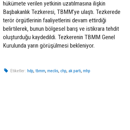
hükümete verilen yetkinin uzatılmasına ilişkin
Başbakanlık Tezkeresi, TBMM’ye ulaştı. Tezkerede
terör örgütlerinin faaliyetlerini devam ettirdiği
belirtilerek, bunun bölgesel barış ve istikrara tehdit
oluşturduğu kaydedildi. Tezkerenin TBMM Genel
Kurulunda yarın görüşülmesi bekleniyor.
,
,
,
,
,
Etiketler :
hdp
tbmm
meclis
chp
ak parti
mhp