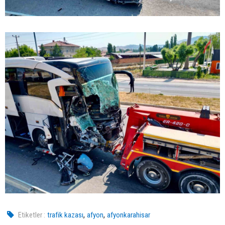
,
,
Etiketler :
trafik kazası
afyon
afyonkarahisar