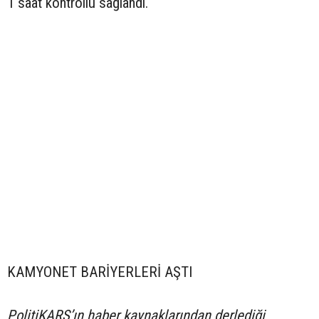
1 saat kontrollü sağlandı.
KAMYONET BARİYERLERİ AŞTI
PolitiKARS’ın haber kaynaklarından derlediği