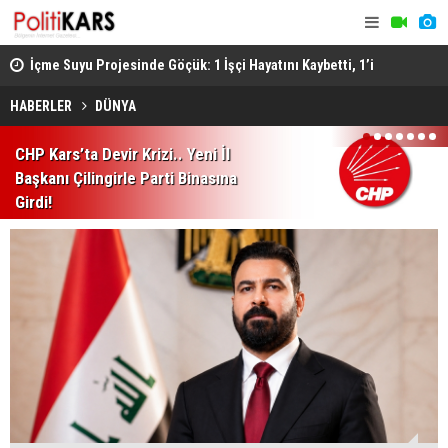
ştü..
İçme Suyu Projesinde Göçük: 1 İşçi Hayatını Kaybetti, 1’i
Afyon’da F
Ağır Yaralı
Sonucu 1 Ki
HABERLER
DÜNYA
1
2
3
4
5
6
7
CHP Kars’ta Devir Krizi.. Yeni İl
Başkanı Çilingirle Parti Binasına
Girdi!