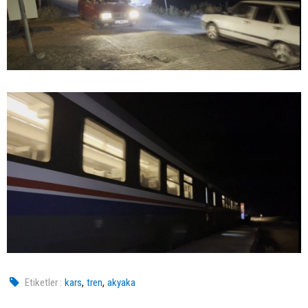
,
,
Etiketler :
kars
tren
akyaka