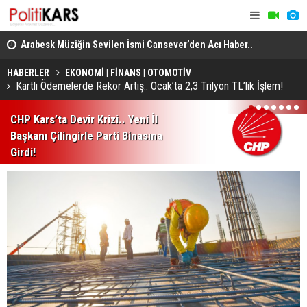
itte
Arabesk Müziğin Sevilen İsmi Cansever’den Acı Haber..
Yükseköğre
Almanya’da Hayatını Kaybetti!
Akademik U
HABERLER
EKONOMİ | FİNANS | OTOMOTİV
Kartlı Ödemelerde Rekor Artış.. Ocak’ta 2,3 Trilyon TL’lik İşlem!
1
2
3
4
5
6
7
CHP Kars’ta Devir Krizi.. Yeni İl
Başkanı Çilingirle Parti Binasına
Girdi!