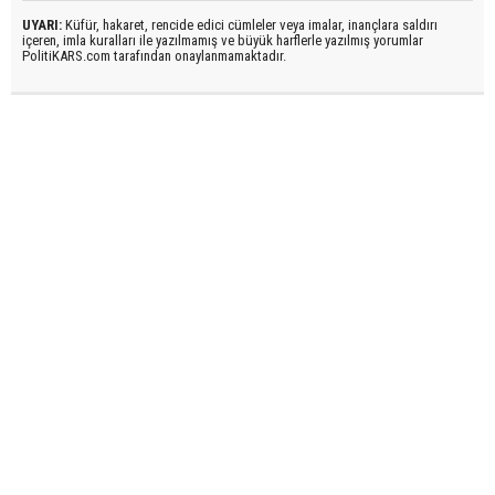
UYARI:
Küfür, hakaret, rencide edici cümleler veya imalar, inançlara saldırı
içeren, imla kuralları ile yazılmamış ve büyük harflerle yazılmış yorumlar
PolitiKARS.com tarafından onaylanmamaktadır.