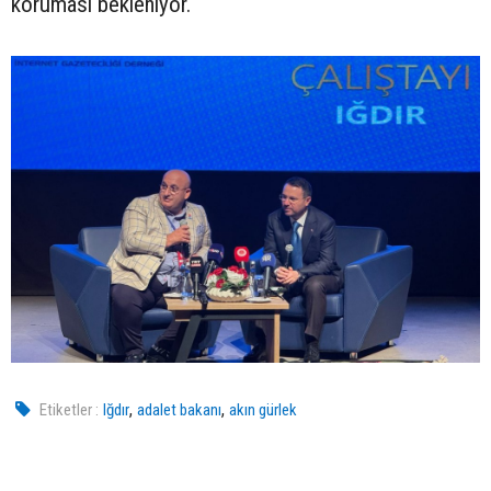
koruması bekleniyor.
,
,
Etiketler :
Iğdır
adalet bakanı
akın gürlek