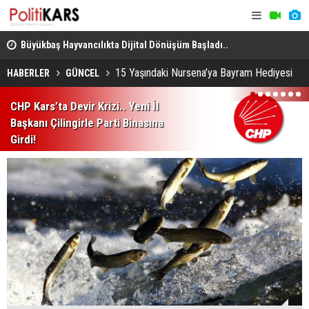
deme
Büyükbaş Hayvancılıkta Dijital Dönüşüm Başladı..
Üç Ülkeden
GEKİS'in İlk Tanıtımı Kars'ta Yapıldı!
Mekke'de D
15 Yaşındaki Nursena’ya Bayram Hediyesi
HABERLER
GÜNCEL
1
2
3
4
5
6
7
CHP Kars’ta Devir Krizi.. Yeni İl
Başkanı Çilingirle Parti Binasına
Girdi!