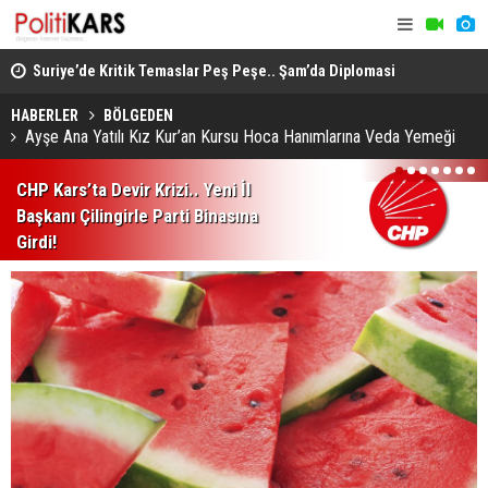
ında
Suriye’de Kritik Temaslar Peş Peşe.. Şam’da Diplomasi
“Milli Day
ve Güvenlik Gündemi Öne Çıktı!
HÜDA PAR d
HABERLER
BÖLGEDEN
Ayşe Ana Yatılı Kız Kur’an Kursu Hoca Hanımlarına Veda Yemeği
1
2
3
4
5
6
7
CHP Kars’ta Devir Krizi.. Yeni İl
Başkanı Çilingirle Parti Binasına
Girdi!