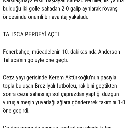
Karşılaşmaya etkili başlayan sarı-lacivertliler, ilk yarıda
bulduğu iki golle sahadan 2-0 galip ayrılarak rövanş
öncesinde önemli bir avantaj yakaladı.
TALISCA PERDEYİ AÇTI
Fenerbahçe, mücadelenin 10. dakikasında Anderson
Talisca’nın golüyle öne geçti.
Ceza yayı gerisinde Kerem Aktürkoğlu’nun pasıyla
topla buluşan Brezilyalı futbolcu, rakibini geçtikten
sonra ceza sahası içi sol çaprazdan yaptığı düzgün
vuruşla meşin yuvarlağı ağlara göndererek takımını 1-0
öne geçirdi.
Golden sonra da oyunun kontrolünü elinde tutan