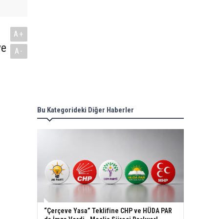
A+
ye
A-
Bu Kategorideki Diğer Haberler
“Çerçeve Yasa” Teklifine CHP ve HÜDA PAR