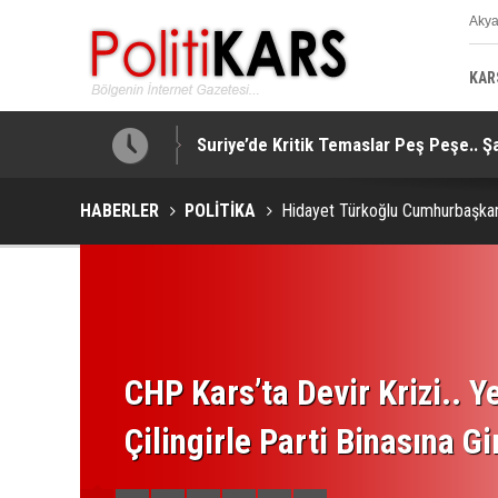
Aky
K
KAR
Suriye’de Kritik Temaslar Peş Peşe.. Ş
“Milli Dayanışma” Teklifine Destek Ge
HABERLER
POLİTİKA
Hidayet Türkoğlu Cumhurbaşkan
CHP Kars’ta Devir Krizi.. Ye
Çilingirle Parti Binasına Gi