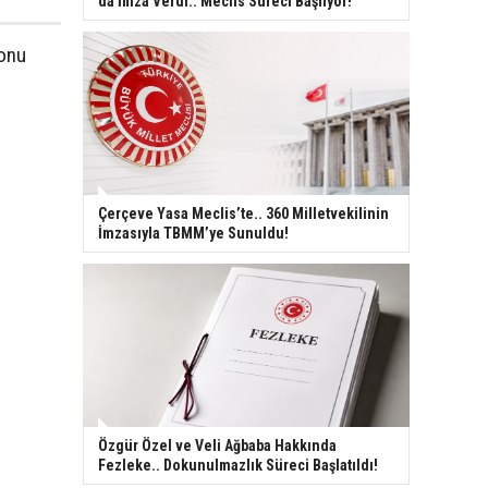
da İmza Verdi.. Meclis Süreci Başlıyor!
yonu
Çerçeve Yasa Meclis’te.. 360 Milletvekilinin
İmzasıyla TBMM’ye Sunuldu!
Özgür Özel ve Veli Ağbaba Hakkında
Fezleke.. Dokunulmazlık Süreci Başlatıldı!