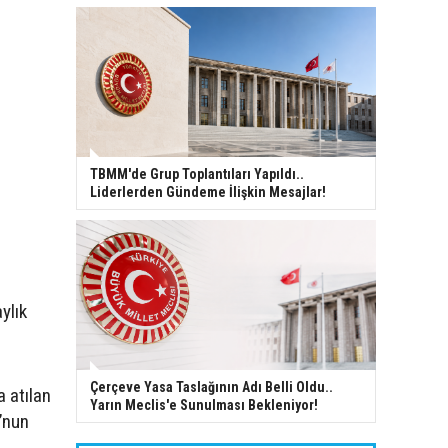
TBMM'de Grup Toplantıları Yapıldı..
Liderlerden Gündeme İlişkin Mesajlar!
ylık
Çerçeve Yasa Taslağının Adı Belli Oldu..
 atılan
Yarın Meclis'e Sunulması Bekleniyor!
’nun