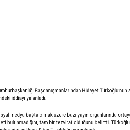
umhurbaşkanlığı Başdanışmanlarından Hidayet Türkoğlu’nun a
eki iddiayı yalanladı.
syal medya başta olmak üzere bazı yayın organlarında ortaya
ti bulunmadığını, tam bir tezvirat olduğunu belirtti. Türkoğlu
ları gibi yaklaşık 9 bin TL olduğu vurgulandı.