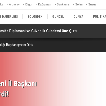
aka
Arpaçay
Digor
Kağızman
Sarıkamış
Selim
Susuz
ars Gündem
S HABERLERİ
BÖLGEDEN
GÜNCEL
DÜNYA
POLİTİK
am’da Diplomasi ve Güvenlik Gündemi Öne Çıktı!
AB
EKONOMİ | FİNANS | OTOMOTİV
KÜLTÜR | SANAT | MAGAZİN
SAĞ
nişledi.. CHP ve HÜDA PAR da İmzacı Oldu!
lığı Başdanışmanı Oldu
ni İl Başkanı
rdi!