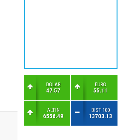
DOLAR
EURO
47.57
55.11
ALTIN
BIST 100
6556.49
13703.13