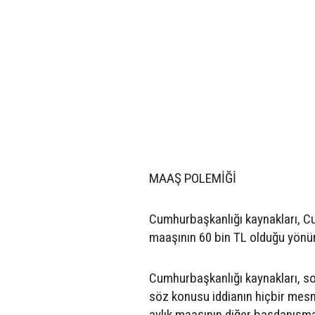
MAAŞ POLEMİĞİ
Cumhurbaşkanlığı kaynakları, C
maaşının 60 bin TL olduğu yönünd
Cumhurbaşkanlığı kaynakları, so
söz konusu iddianın hiçbir mesne
aylık maaşının diğer başdanışman