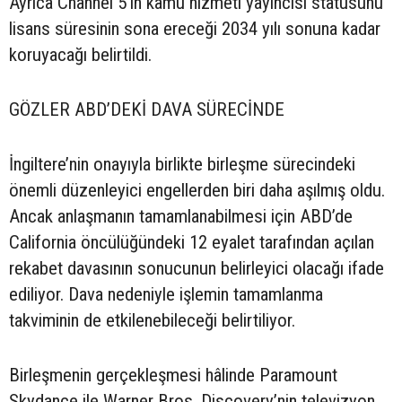
Ayrıca Channel 5’in kamu hizmeti yayıncısı statüsünü
lisans süresinin sona ereceği 2034 yılı sonuna kadar
koruyacağı belirtildi.
GÖZLER ABD’DEKİ DAVA SÜRECİNDE
İngiltere’nin onayıyla birlikte birleşme sürecindeki
önemli düzenleyici engellerden biri daha aşılmış oldu.
Ancak anlaşmanın tamamlanabilmesi için ABD’de
California öncülüğündeki 12 eyalet tarafından açılan
rekabet davasının sonucunun belirleyici olacağı ifade
ediliyor. Dava nedeniyle işlemin tamamlanma
takviminin de etkilenebileceği belirtiliyor.
Birleşmenin gerçekleşmesi hâlinde Paramount
Skydance ile Warner Bros. Discovery’nin televizyon