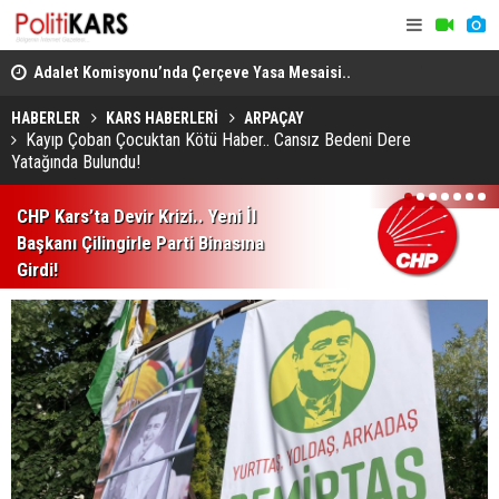
en
Adalet Komisyonu’nda Çerçeve Yasa Mesaisi..
THY, Temmu
Görüşmeler Tartışmalarla Başladı!
HABERLER
KARS HABERLERİ
ARPAÇAY
Kayıp Çoban Çocuktan Kötü Haber.. Cansız Bedeni Dere
Yatağında Bulundu!
1
2
3
4
5
6
7
CHP Kars’ta Devir Krizi.. Yeni İl
Başkanı Çilingirle Parti Binasına
Girdi!