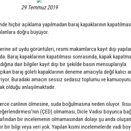
29 Temmuz 2019
de hiçbir açıklama yapılmadan baraj kapaklarının kapatılmas
alanlara doğru büyüyor.
rine ait uydu görüntüleri, resmi makamlarca kayıt dışı yapıla
da. Baraj kapaklarının kapatılması sonrasında, kapak kapatm
ğına dair bilgiler kayıt dışı bir şekilde basın mensuplarıyla
çıkan baraj göleti kapaklarının deneme amacıyla değil kalıcı 
iriyor. Buradaki amacın sessiz sedasız toplumu ve kamuoyunu
mak olduğu anlaşılmaktadır.
erce canlının ölmesine, suda boğulmasına neden oluyor. Ilısu
 Değerlendirmesi'nin (ÇED) olmaması, Dicle Vadisi boyunca ba
afından bir incelemenin olmamasından dolayı şu anda oluşan
dair bir bilgi veya veri yok. Yapılan kısmi incelemelerde vadi b