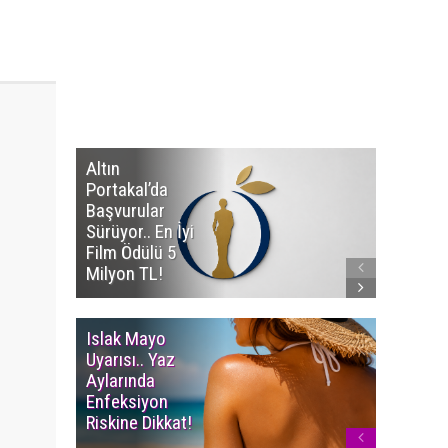
Altın
Manço’
Portakal’da
Mirasçıl
Başvurular
Telif Dav
Sürüyor.. En İyi
Eserleri
Film Ödülü 5
İadesi T
Milyon TL!
Edildi!
Islak Mayo
Multiple
Uyarısı.. Yaz
Myelom
Aylarında
Uyarısı.
Enfeksiyon
Süren K
Riskine Dikkat!
Ağrıların
Dikkate 