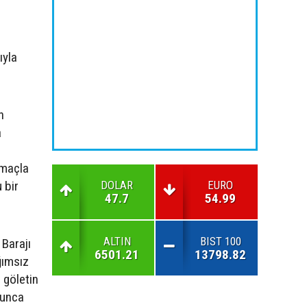
ıyla
n
a
amaçla
 bir
DOLAR
EURO
47.7
54.99
ALTIN
BIST 100
 Barajı
6501.21
13798.82
ğımsız
 göletin
oyunca