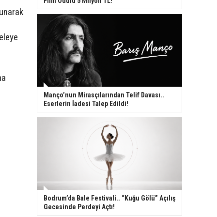
Film Ödülü 5 Milyon TL!
lunarak
eleye
ma
Manço’nun Mirasçılarından Telif Davası..
Eserlerin İadesi Talep Edildi!
Bodrum’da Bale Festivali.. “Kuğu Gölü” Açılış
Gecesinde Perdeyi Açtı!