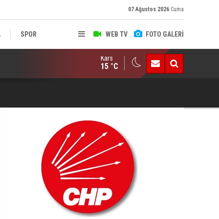
07 Ağustos 2026
Cuma
A
SPOR
WEB TV
FOTO GALERİ
Kars
muz Sanıp Ateş Etti, Babasının Ölümüne Neden Oldu
LIK
15 °C
Öc
Dü