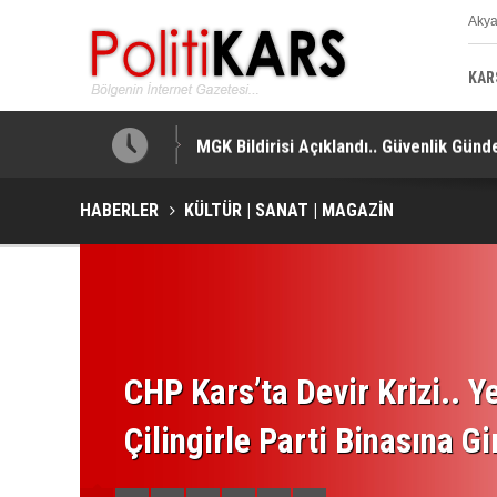
Aky
K
KAR
MGK Bildirisi Açıklandı.. Güvenlik Gündem
HABERLER
KÜLTÜR | SANAT | MAGAZİN
CHP Kars’ta Devir Krizi.. Ye
Çilingirle Parti Binasına Gi