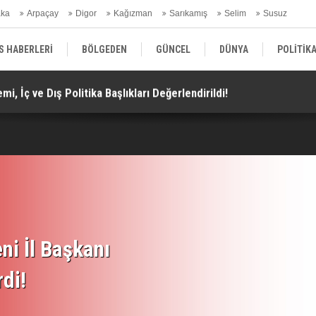
aka
Arpaçay
Digor
Kağızman
Sarıkamış
Selim
Susuz
ars Gündem
S HABERLERİ
BÖLGEDEN
GÜNCEL
DÜNYA
POLİTİK
i, İç ve Dış Politika Başlıkları Değerlendirildi!
Do
EKONOMİ | FİNANS | OTOMOTİV
KÜLTÜR | SANAT | MAGAZİN
SAĞ
ni İl Başkanı
rdi!