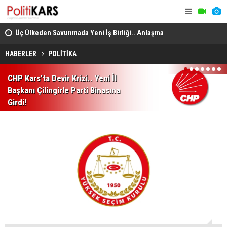
Mekke'de Düzenlenen Zirvede İmzalandı!
KATSO, Alma
Konya’da Asker Eğlencesinde Bıçakla Kavga: 1 Ölü
İnşaat Sek
HABERLER
POLİTİKA
1
2
3
4
5
6
7
CHP Kars’ta Devir Krizi.. Yeni İl
Başkanı Çilingirle Parti Binasına
Girdi!