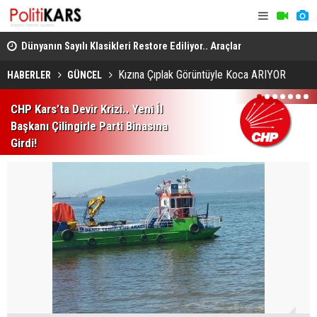
..
Dünyanın Sayılı Klasikleri Restore Ediliyor.. Araçlar
Kars-Akyak
Yeniden Yollara Dönüyor!
Kalan Tren 
Kızına Çıplak Görüntüyle Koca ARIYOR
HABERLER
GÜNCEL
1
2
3
4
5
6
7
CHP Kars’ta Devir Krizi.. Yeni İl
Başkanı Çilingirle Parti Binasına
Girdi!