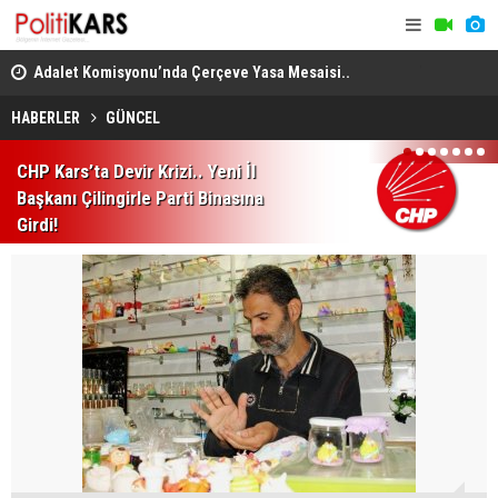
en
Adalet Komisyonu’nda Çerçeve Yasa Mesaisi..
THY, Temmu
Görüşmeler Tartışmalarla Başladı!
HABERLER
GÜNCEL
1
2
3
4
5
6
7
CHP Kars’ta Devir Krizi.. Yeni İl
Başkanı Çilingirle Parti Binasına
Girdi!