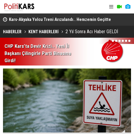
..
Kars-Akyaka Yolcu Treni Arızalandı.. Hemzemin Geçitte
Arabesk Mü
Kalan Tren Kaldırıldı!
Almanya’da 
2 Yıl Sonra Acı Haber GELDİ
HABERLER
KENT HABERLERİ
1
2
3
4
5
6
7
CHP Kars’ta Devir Krizi.. Yeni İl
Başkanı Çilingirle Parti Binasına
Girdi!