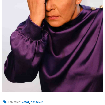
,
Etiketler :
vefat
cansever