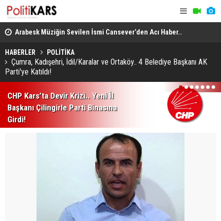
itte
Arabesk Müziğin Sevilen İsmi Cansever’den Acı Haber..
Yükseköğre
Almanya’da Hayatını Kaybetti!
Akademik U
HABERLER
POLİTİKA
Çumra, Kadışehri, İdil/Karalar ve Ortaköy.. 4 Belediye Başkanı AK
Parti'ye Katıldı!
1
2
3
4
5
6
7
CHP Kars’ta Devir Krizi.. Yeni İl
Başkanı Çilingirle Parti Binasına
Girdi!