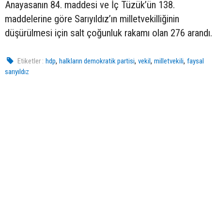
Anayasanın 84. maddesi ve İç Tüzük’ün 138.
maddelerine göre Sarıyıldız’ın milletvekilliğinin
düşürülmesi için salt çoğunluk rakamı olan 276 arandı.
,
,
,
,
Etiketler :
hdp
halkların demokratik partisi
vekil
milletvekili
faysal
sarıyıldız