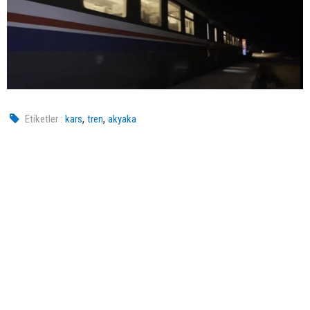
,
,
Etiketler :
kars
tren
akyaka