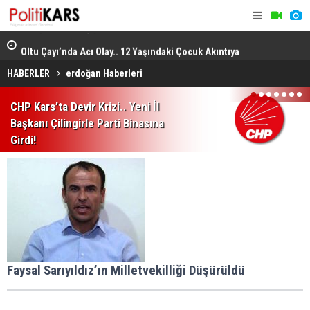
iyaç
Oltu Çayı’nda Acı Olay.. 12 Yaşındaki Çocuk Akıntıya
Barış Süre
Kapılarak Hayatını Kaybetti!
Kararından
HABERLER
erdoğan Haberleri
1
2
3
4
5
6
7
CHP Kars’ta Devir Krizi.. Yeni İl
Başkanı Çilingirle Parti Binasına
Girdi!
Faysal Sarıyıldız’ın Milletvekilliği Düşürüldü