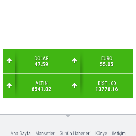
DOLAR
EURO
47.59
55.05
ALTIN
BIST 100
6541.02
13776.16
Ana Sayfa
Manşetler
Günün Haberleri
Künye
İletişim