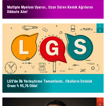
Multiple Myelom Uyarısı.. Uzun Süren Kemik Ağrılarını
Dikkate Alın!
LGS’de İlk Yerleştirme Tamamlandı.. Okulların Doluluk
Oranı % 95,76 Oldu!