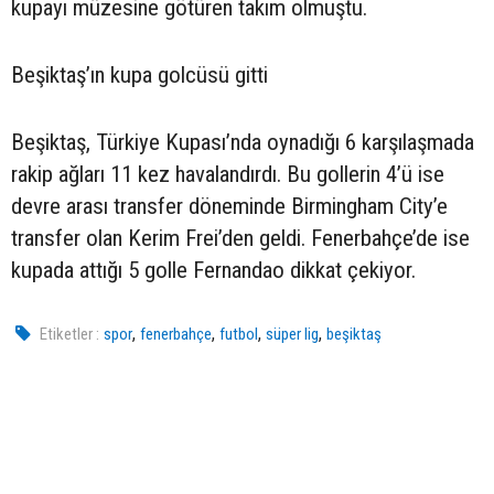
kupayı müzesine götüren takım olmuştu.
Beşiktaş’ın kupa golcüsü gitti
Beşiktaş, Türkiye Kupası’nda oynadığı 6 karşılaşmada
rakip ağları 11 kez havalandırdı. Bu gollerin 4’ü ise
devre arası transfer döneminde Birmingham City’e
transfer olan Kerim Frei’den geldi. Fenerbahçe’de ise
kupada attığı 5 golle Fernandao dikkat çekiyor.
,
,
,
,
Etiketler :
spor
fenerbahçe
futbol
süper lig
beşiktaş