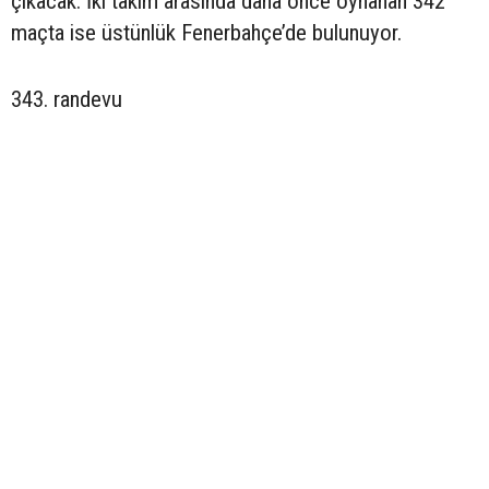
çıkacak. İki takım arasında daha önce oynanan 342
maçta ise üstünlük Fenerbahçe’de bulunuyor.
343. randevu