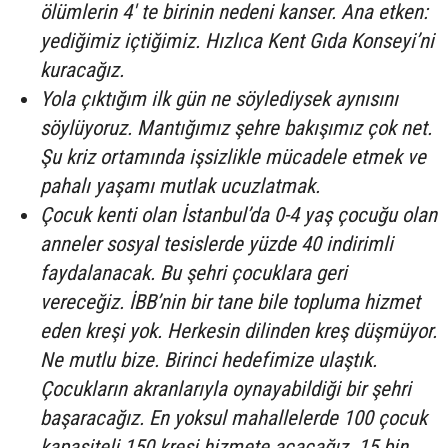
ölümlerin 4′ te birinin nedeni kanser. Ana etken:
yediğimiz içtiğimiz. Hızlıca Kent Gıda Konseyi’ni
kuracağız.
Yola çıktığım ilk gün ne söylediysek aynısını
söylüyoruz. Mantığımız şehre bakışımız çok net.
Şu kriz ortamında işsizlikle mücadele etmek ve
pahalı yaşamı mutlak ucuzlatmak.
Çocuk kenti olan İstanbul’da 0-4 yaş çocuğu olan
anneler sosyal tesislerde yüzde 40 indirimli
faydalanacak. Bu şehri çocuklara geri
vereceğiz. İBB’nin bir tane bile topluma hizmet
eden kreşi yok. Herkesin dilinden kreş düşmüyor.
Ne mutlu bize. Birinci hedefimize ulaştık.
Çocukların akranlarıyla oynayabildiği bir şehri
başaracağız. En yoksul mahallelerde 100 çocuk
kapasiteli 150 kreşi hizmete açacağız. 15 bin