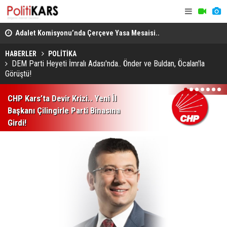
en
Adalet Komisyonu’nda Çerçeve Yasa Mesaisi..
THY, Temmu
Görüşmeler Tartışmalarla Başladı!
HABERLER
POLİTİKA
DEM Parti Heyeti İmralı Adası'nda.. Önder ve Buldan, Öcalan'la
Görüştü!
1
2
3
4
5
6
7
CHP Kars’ta Devir Krizi.. Yeni İl
Başkanı Çilingirle Parti Binasına
Girdi!